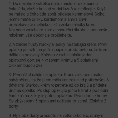
1. Do malého kastrůlku dejte máslo a rozlámanou
čokoládu, vložte ho nad vodní lázeň a zahřívejte. Když
se máslo a čokoláda spojí, přidejte karamelové Salko,
jemně mleté oříšky, kardamom a směs chvíli
prošlehávejte metličkou, až vznikne hladký krém.
Nakonec vmíchejte zarovnanou lžíci škrobu a ponorným
mixérem vše dokonale prošlehejte.
2. Vznikne hustý hladký a lesklý, nestékající krém. První
oplatku položte na pečicí papír a představte si, že krém
dělíte na poloviny. Každou z nich naplníte jeden
oplatkový dort se 4 vrstvami krému a 5 oplatkami.
Celkem budou dva.
3. První část nalijte na oplatku. Pracovala jsem malou
naběračkou, takže jsem měla kontrolu nad potřebnými 8
dávkami. Stěrkou krém rozetřete až do krajů a přidejte
druhou oplatku. Postup opakujte ještě třikrát a poslední
část krému zakryjte pátou oplatkou. První dort je hotov.
Se zbývajícími 5 oplatkami udělejte to samé. Získáte 2
dorty.
4. Nyní oba dorty přesuňte na velké prkénko, druhým