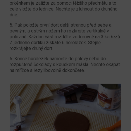
prkénkem je zatižte za pomoci těžšího předmětu a to
celé vložte do lednice. Nechte je ztuhnout do druhého
dne.
5. Pak položte první dort delší stranou před sebe a
pevným, a ostrým nožem ho rozkrojte vertikálně v
polovině. Každou část rozdělte vodorovně na 3 ks řezů.
Z jednoho dortíku získáte 6 horolezek. Stejně
rozkrájejte druhý dort.
6. Konce horolezek namočte do polevy nebo do
rozpuštěné čokolády s kouskem másla. Nechte okapat
na mřížce a řezy libovolně dokončete.