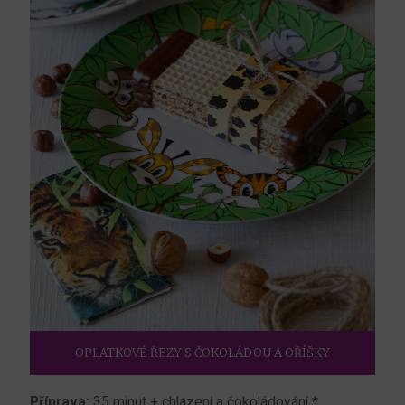
OPLATKOVÉ ŘEZY S ČOKOLÁDOU A OŘÍŠKY
Příprava:
35 minut + chlazení a čokoládování *