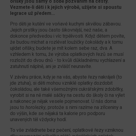
oříšky jsou samy o sobě pozváním na cesty.
Vezmete-li děti i k jejich výrobě, užijete si spoustu
legrace už předem...
Pro děti je kutění ve voňavé kuchyni skvělou zábavou.
Jejich prstíky jsou často šikovnější, než naše, a
dokonce předvedou i víc trpělivosti. Když dětem povíte,
že budou míchat a rozlévat loužičky čokolády a k tomu
ujídat oříšky, budete je mít kolem sebe raz, dva. A
vzhledem k tomu, že výroba oplatkových řezů se musí
rozložit do dvou dnů - to kvůli důkladnému vychlazení a
zatuhnutí náplně, ani je zvlášť neunavíte.
V závěru práce, kdy je na vás, abyste řezy nakrájeli (to
jde ztuha), si děti mohou vzniklé oplatky dozdobit
čokoládou, ale také všemožnými cukrářskými zdobítky,
vyrobit si na ně malé sáčky na cestu do školy či na výlet
a nakonec je nějak vesele pojmenovat. U nás doma
jsou to
horolezky
, protože s nimi razíme na zříceniny a
do výšin, kde se nějaká ta kalorie pro podporu
unavených těl vždycky hodí.
To vše zvládnete bez pečení, oplatkové řezy vzniknou