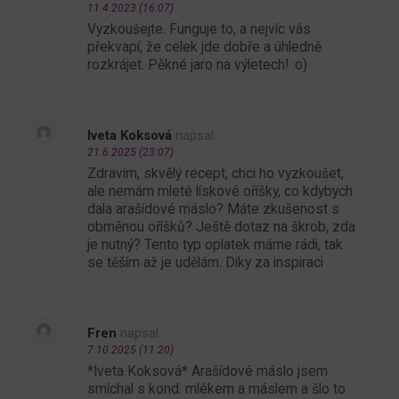
11.4.2023 (16:07)
Vyzkoušejte. Funguje to, a nejvíc vás
překvapí, že celek jde dobře a úhledně
rozkrájet. Pěkné jaro na výletech! :o)
Iveta Koksová
napsal:
21.6.2025 (23:07)
Zdravím, skvělý recept, chci ho vyzkoušet,
ale nemám mleté lískové oříšky, co kdybych
dala arašídové máslo? Máte zkušenost s
obměnou oříšků? Ještě dotaz na škrob, zda
je nutný? Tento typ oplatek máme rádi, tak
se těším až je udělám. Díky za inspiraci
Fren
napsal:
7.10.2025 (11:20)
*Iveta Koksová* Arašídové máslo jsem
smíchal s kond. mlékem a máslem a šlo to