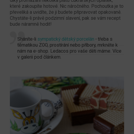
díky promazání několika plátů cukrářských oplatek,
které zakoupíte hotové. Nic náročného. Pochoutka je to
převeliká a uvidíte, že ji budete připravovat opakovaně.
Chystáte-li právě podzimní slavení, pak se vám recept
bude náramně hodit!
Sháníte-li
sympatický dětský porcelán
-
třeba s
tématikou ZOO, prostírání nebo příbory, mrkněte k
nám na e-shop. Ledacos pro vaše děti máme. Více
v galerii pod článkem.