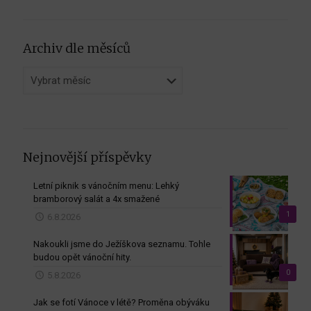
Archiv dle měsíců
Archiv
dle
měsíců
Nejnovější příspěvky
Letní piknik s vánočním menu: Lehký
bramborový salát a 4x smažené
1
6.8.2026
Nakoukli jsme do Ježíškova seznamu. Tohle
budou opět vánoční hity.
0
5.8.2026
Jak se fotí Vánoce v létě? Proměna obýváku