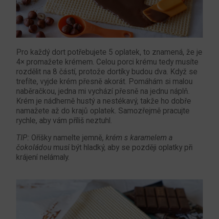
Pro každý dort potřebujete 5 oplatek, to znamená, že je
4× promažete krémem. Celou porci krému tedy musíte
rozdělit na 8 částí, protože dortíky budou dva. Když se
trefíte, vyjde krém přesně akorát. Pomáhám si malou
naběračkou, jedna mi vychází přesně na jednu náplň.
Krém je nádherně hustý a nestékavý, takže ho dobře
namažete až do krajů oplatek. Samozřejmě pracujte
rychle, aby vám příliš neztuhl.
TIP:
Oříšky namelte jemně,
krém s karamelem a
čokoládou
musí být hladký, aby se později oplatky při
krájení nelámaly.