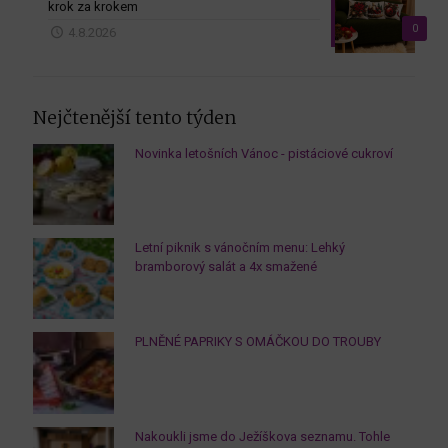
krok za krokem
0
4.8.2026
Nejčtenější tento týden
Novinka letošních Vánoc - pistáciové cukroví
Letní piknik s vánočním menu: Lehký
bramborový salát a 4x smažené
PLNĚNÉ PAPRIKY S OMÁČKOU DO TROUBY
Nakoukli jsme do Ježíškova seznamu. Tohle