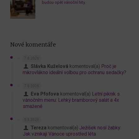
budou opět vánoční hity.
Nové komentáře
7.8.2026
Slávka Kuželová
komentoval(a)
Proč je
mikrovlákno ideální volbou pro ochranu sedačky?
7.8.2026
Eva Pfofova
komentoval(a)
Letní piknik s
vánočním menu: Lehký bramborový salát a 4x
smažené
5.8.2026
Tereza
komentoval(a)
Ježíšek nosí žabky:
Jak vznikají Vánoce uprostřed léta