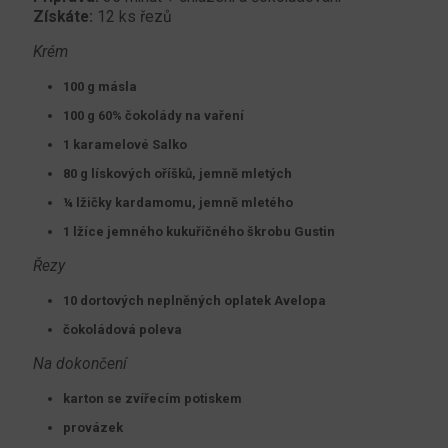
Získáte:
12 ks řezů
Krém
100 g másla
100 g 60% čokolády na vaření
1 karamelové Salko
80 g lískových oříšků, jemně mletých
¼ lžičky kardamomu, jemně mletého
1 lžíce jemného kukuřičného škrobu Gustin
Řezy
10 dortových neplněných oplatek Avelopa
čokoládová poleva
Na dokončení
karton se zvířecím potiskem
provázek