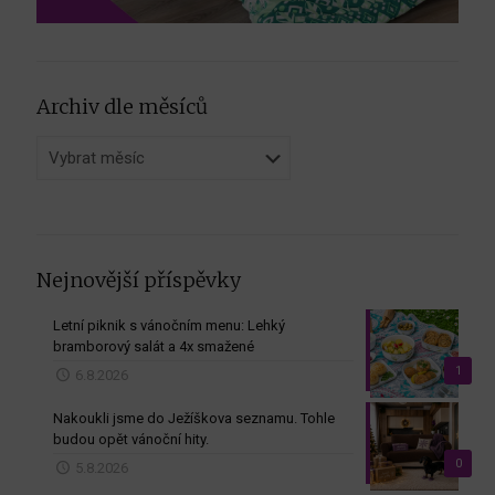
Archiv dle měsíců
Archiv
dle
měsíců
Nejnovější příspěvky
Letní piknik s vánočním menu: Lehký
bramborový salát a 4x smažené
1
6.8.2026
Nakoukli jsme do Ježíškova seznamu. Tohle
budou opět vánoční hity.
0
5.8.2026