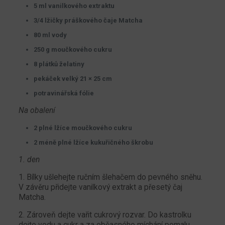
5 ml vanilkového extraktu
3/4 lžičky práškového čaje Matcha
80 ml vody
250 g moučkového cukru
8 plátků želatiny
pekáček velký 21 × 25 cm
potravinářská fólie
Na obalení
2 plné lžíce moučkového cukru
2 méně plné lžíce kukuřičného škrobu
1. den
1. Bílky ušlehejte ručním šlehačem do pevného sněhu.
V závěru přidejte vanilkový extrakt a přesetý čaj
Matcha.
2. Zároveň dejte vařit cukrový rozvar. Do kastrolku
dejte vodu a cukr a za občasného míchání pomalu