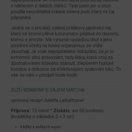
v některém z dalších článků. Tady jsem jen s chutí
použila neuvěřitelně krásně zelený pudr, který mi čaj
připomíná.
Jedná se o proslulý zelený práškový japonský čaj,
který se kromě přímé konzumace přidává do dezertů,
krémů a zmrzlin. Má výrazně nasládlou chuť a jeho
pozitivní účinky na lidský organizmus se stále
zkoumají. Je však nepopiratelně dokázáno, že je to
extrémně silný antioxidant, tedy látka, která stojí za
zpomalováním lidského stárnutí, zlepšením fyzické
kondice a dokonce za efektivnějším spalování tuků. To
vše se nám v předjaří bude hodit.
ŽUŽÚ BONBONY S ČAJEM MATCHA
upravený recept Juliette Lalbaltryové
Příprava:
15 minut *
Získáte:
asi 50 bonbonů
(kvádříčky o základně 3 × 3 cm)
3 bílky z velkých vajec