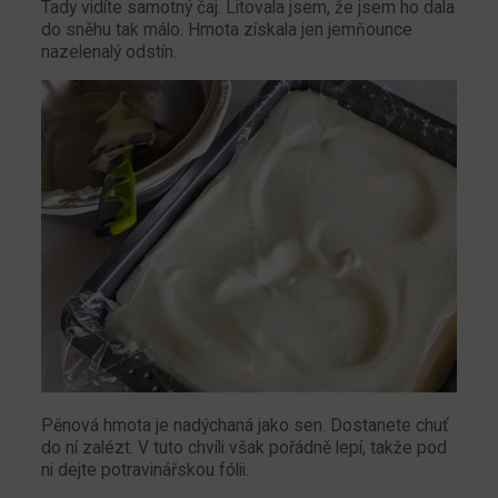
Tady vidíte samotný čaj. Litovala jsem, že jsem ho dala
do sněhu tak málo. Hmota získala jen jemňounce
nazelenalý odstín.
Pěnová hmota je nadýchaná jako sen. Dostanete chuť
do ní zalézt. V tuto chvíli však pořádně lepí, takže pod
ni dejte potravinářskou fólii.