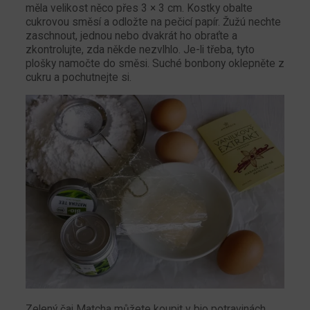
měla velikost něco přes 3 × 3 cm. Kostky obalte
cukrovou směsí a odložte na pečicí papír. Žužú nechte
zaschnout, jednou nebo dvakrát ho obraťte a
zkontrolujte, zda někde nezvlhlo. Je-li třeba, tyto
plošky namočte do směsi. Suché bonbony oklepněte z
cukru a pochutnejte si.
Zelený čaj Matcha můžete koupit v bio potravinách,