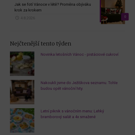
Jak se fotí Vánoce v létě? Proměna obýváku
krok za krokem
0
4.8.2026
Nejčtenější tento týden
Novinka letošních Vánoc - pistáciové cukroví
Nakoukli jsme do Ježíškova seznamu. Tohle
budou opět vánoční hity.
Letní piknik s vánočním menu: Lehký
bramborový salát a 4x smažené