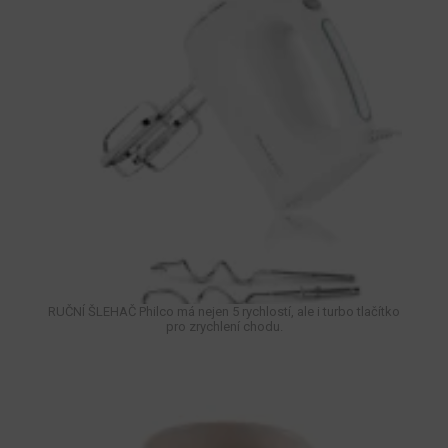
RUČNÍ ŠLEHAČ Philco má nejen 5 rychlostí, ale i turbo tlačítko
pro zrychlení chodu.