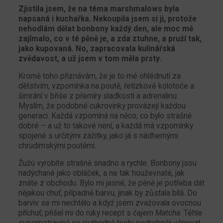
Zjistila jsem, že na téma marshmalows byla
napsaná i kuchařka. Nekoupila jsem si ji, protože
nehodlám dělat bonbony každý den, ale moc mě
zajímalo, co v té pěně je, a zda ztuhne, a pruží tak,
jako kupovaná. No, zapracovala kulinářská
zvědavost, a už jsem v tom měla prsty.
Kromě toho přiznávám, že je to mé ohlédnutí za
dětstvím, vzpomínka na poutě, řetízkové kolotoče a
šimrání v břiše z přemíry sladkostí a adrenalinu.
Myslím, že podobné cukrovinky provázejí každou
generaci. Každá vzpomíná na něco, co bylo strašně
dobré – a už to takové není, a každá má vzpomínky
spojené s určitými zážitky, jako já s nádhernými
chrudimskými poutěmi.
Žužú vyrobíte strašně snadno a rychle. Bonbony jsou
nadýchané jako obláček, a ne tak houževnaté, jak
znáte z obchodu. Bylo mi jasné, že pěně je potřeba dát
nějakou chuť, případně barvu, jinak by zůstala bílá. Do
barviv se mi nechtělo a když jsem zvažovala ovocnou
příchuť, přišel mi do ruky recept s
čajem Matcha
. Téhle
superpotravině se rozhodně budu podrobněji věnovat