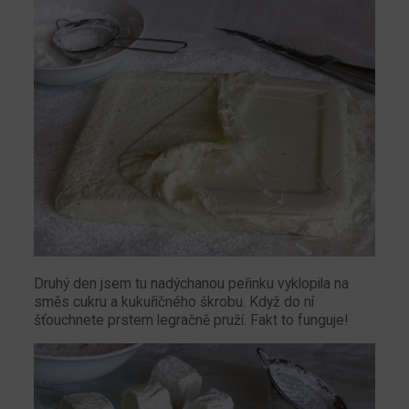
Druhý den jsem tu nadýchanou peřinku vyklopila na
směs cukru a kukuřičného škrobu. Když do ní
šťouchnete prstem legračně pruží. Fakt to funguje!