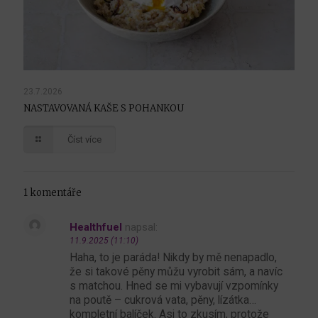
23.7.2026
NASTAVOVANÁ KAŠE S POHANKOU
Číst více
1 komentáře
Healthfuel
napsal:
11.9.2025 (11:10)
Haha, to je paráda! Nikdy by mě nenapadlo,
že si takové pěny můžu vyrobit sám, a navíc
s matchou. Hned se mi vybavují vzpomínky
na poutě – cukrová vata, pěny, lízátka…
kompletní balíček. Asi to zkusím, protože