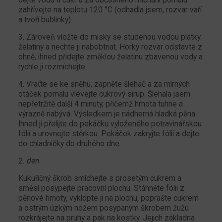
zahřívejte na teplotu 120 °C (odhadla jsem, rozvar vaří
a tvoří bublinky).
3. Zároveň vložte do misky se studenou vodou plátky
želatiny a nechte ji nabobtnat. Horký rozvar odstavte z
ohně, ihned přidejte změklou želatinu zbavenou vody a
rychle ji rozmíchejte.
4. Vraťte se ke sněhu, zapněte šlehač a za mírných
otáček pomalu vlévejte cukrový sirup. Šlehala jsem
nepřetržitě další 4 minuty, přičemž hmota tuhne a
výrazně nabývá. Výsledkem je nádherná hladká pěna.
Ihned ji přelijte do pekáčku vyloženého potravinářskou
fólií a urovnejte stěrkou. Pekáček zakryjte fólií a dejte
do chladničky do druhého dne.
2. den
Kukuřičný škrob smíchejte s prosetým cukrem a
směsí posypejte pracovní plochu. Stáhněte fólii z
pěnové hmoty, vyklopte ji na plochu, poprašte cukrem
a ostrým úzkým nožem posypaným škrobem žužú
rozkrájejte na pruhy a pak na kostky. Jejich základna