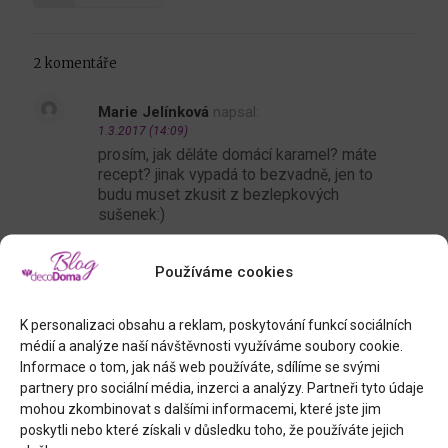
2 komentáře
Marie Jelínková
napsal:
1.3.2017 (14:09)
prosím, jak děláte domácí karamel? máte
recept? jinak vypadá to bezvadně, jen to
budu muset zkusit z bezlepkových
sušenek:)
Používáme cookies
Jana
napsal:
1.3.2017 (18:21)
K personalizaci obsahu a reklam, poskytování funkcí sociálních
Paní Jelínková,
médií a analýze naší návštěvnosti využíváme soubory cookie.
karamel si vytvoříte ze 300 g krupicového
Informace o tom, jak náš web používáte, sdílíme se svými
cukru / 200 g smetany 30-33% / 130 g
partnery pro sociální média, inzerci a analýzy. Partneři tyto údaje
másla. Pozor, tekutina může později prskat,
mohou zkombinovat s dalšími informacemi, které jste jim
doporučuji vyšší hrnec s těžkým dnem. Do
poskytli nebo které získali v důsledku toho, že používáte jejich
hrnce dejte cukr, občas míchněte, a nechte