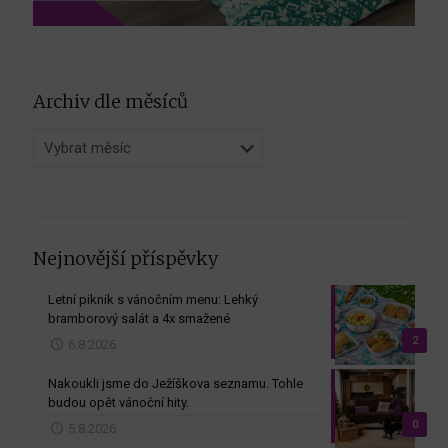
Archiv dle měsíců
Archiv
dle
měsíců
Nejnovější příspěvky
Letní piknik s vánočním menu: Lehký
bramborový salát a 4x smažené
2
6.8.2026
Nakoukli jsme do Ježíškova seznamu. Tohle
budou opět vánoční hity.
0
5.8.2026