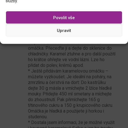
služby.
na středním plameni zkaramelizovat. Cukr se
vlastně jen taví, mění barvu a končí nahnědlý.
Zde si určíte, jak ho chcete mít tmavý, ale
Povolit vše
nepřežeňte to, může se spálit. Pak přidejte
máslo a vše rozmíchejte dohladka. Mezitím
Upravit
si ohřejte smetanu (studená nesmí do té
horké směsi, prskalo by to!) a opatrně ji
nalijte do základu. Vznikne hladká řidší
omáčka. Přeceďte ji a dejte do sklenice do
chladničky. Karamel ztuhne a pro další použití
ho krátce ohřejte ve vodní lázni. Lze ho
přidat do polev, krémů apod.
* Ještě přidávám karamelovou omáčku –
můžete vyzkoušet. Je ideální na poháry, na
zmrzlinu a čerstvá na dort: Do kastrůlku
dejte 30 g másla a vmíchejte 2 lžíce hladké
mouky. Přidejte 450 ml smetany a míchejte
do zhoustnutí. Pak přimíchejte 165 g
třtinového cukru a 150 g krupicového cukru.
Omáčka je hladká a použijete ji horkou i
studenou.
* Dostala jsem informaci, že je možné využít