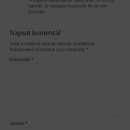
i koupené karamelové Salko a jen ho trochu
naředit…je spousta možností. Ať se vše
povede!
Napsat komentář
Vaše e-mailová adresa nebude zveřejněna.
Vyžadované informace jsou označeny
*
Komentář
*
Jméno
*