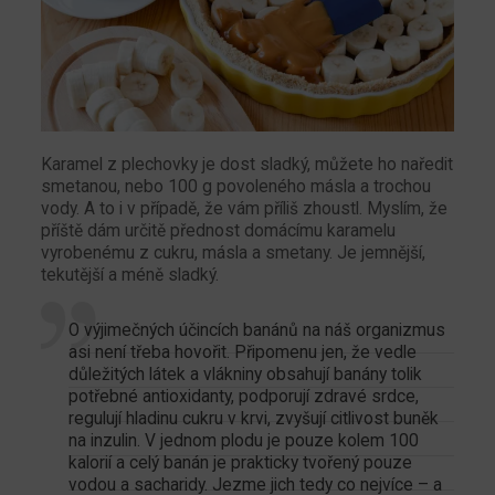
Karamel z plechovky je dost sladký, můžete ho naředit
smetanou, nebo 100 g povoleného másla a trochou
vody. A to i v případě, že vám příliš zhoustl. Myslím, že
příště dám určitě přednost domácímu karamelu
vyrobenému z cukru, másla a smetany. Je jemnější,
tekutější a méně sladký.
O výjimečných účincích banánů na náš organizmus
asi není třeba hovořit. Připomenu jen, že vedle
důležitých látek a vlákniny obsahují banány tolik
potřebné antioxidanty, podporují zdravé srdce,
regulují hladinu cukru v krvi, zvyšují citlivost buněk
na inzulin. V jednom plodu je pouze kolem 100
kalorií a celý banán je prakticky tvořený pouze
vodou a sacharidy. Jezme jich tedy co nejvíce – a