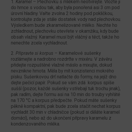
1.
Karamel
– Plechovku s mlékem neotvírejte. Vložte ji
do hrnce s vodou tak, aby byla ponořená asi 3 cm pod
úrovní hladiny. Vařte zvolna 2 hodiny pod pokličkou,
kontrolujte zda je stále dostatek vody nad plechovkou.
Výsledkem bude zkaramelizované mléko. Nechte ho
zchladnout, plechovku otevřete v okamžiku, kdy bude
obsah vlažný. Karamel musí být vláčný a téct, takže ho
nenechte zcela vychladnout.
2.
Připravte si korpus
– Karamelové sušenky
rozlámejte a nadrobno rozdrťte v mixéru. V závěru
přidejte rozpuštěné vlažné máslo a mixujte, dokud
nevznikne hmota. Měla by mít konzistenci mokrého
písku. Sušenkovou drť natlačte do formy, na jejíž dno
dejte pečicí papír. Pokud se vám zdá korpus spíše
sušší (pozor, každé sušenky vstřebají tuk trochu jinak),
pak radím, dejte formu asi na 10 min do trouby vyhřáté
na 170 °C a korpus předpečte. Pokud máte sušenky
pěkně kompaktní, pak bude zcela stačit nechat korpus
vychladit 30 min v chladničce (pokud si děláte karamel
domácí), nebo až do ukončení přípravy karamelu z
kondenzovaného mléka.