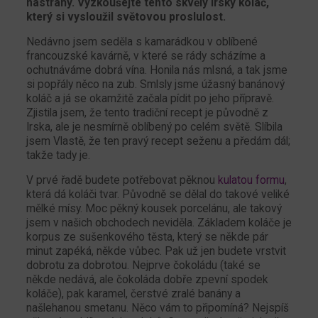
nástrahy. Vyzkoušejte tento skvělý irský koláč,
který si vysloužil světovou proslulost.
Nedávno jsem seděla s kamarádkou v oblíbené
francouzské kavárně, v které se rády scházíme a
ochutnáváme dobrá vína. Honila nás mlsná, a tak jsme
si popřály něco na zub. Smlsly jsme úžasný banánový
koláč a já se okamžitě začala pídit po jeho přípravě.
Zjistila jsem, že tento tradiční recept je původně z
Irska, ale je nesmírně oblíbený po celém světě. Slíbila
jsem Vlastě, že ten pravý recept seženu a předám dál;
takže tady je.
V prvé řadě budete potřebovat pěknou
kulatou formu
,
která dá koláči tvar. Původně se dělal do takové veliké
mělké mísy. Moc pěkný kousek porcelánu, ale takový
jsem v našich obchodech neviděla. Základem koláče je
korpus ze sušenkového těsta, který se někde pár
minut zapéká, někde vůbec. Pak už jen budete vrstvit
dobrotu za dobrotou. Nejprve čokoládu (také se
někde nedává, ale čokoláda dobře zpevní spodek
koláče), pak karamel, čerstvé zralé banány a
našlehanou smetanu. Něco vám to připomíná? Nejspíš