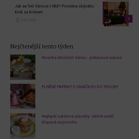
Jak se fotí Vánoce v létě? Proměna obýváku
krok za krokem
0
4.8.2026
Nejčtenější tento týden
Novinka letošních Vánoc - pistáciové cukroví
PLNĚNÉ PAPRIKY S OMÁČKOU DO TROUBY
Nejlepší cuketové placičky: vláčné uvnitř,
křupavé na povrchu