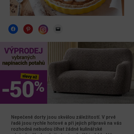
Click
Click
Click
to
to
to
share
share
email
Click
on
on
a
to
Facebook
Pinterest
link
share
(Opens
(Opens
to
on
in
in
a
Instagram
new
new
friend
(Opens
window)
window)
(Opens
in
in
new
new
window)
window)
Nepečené dorty jsou skvělou záležitostí. V prvé
řadě jsou rychle hotové a při jejich přípravě na vás
rozhodně nebudou číhat žádné kulinářské