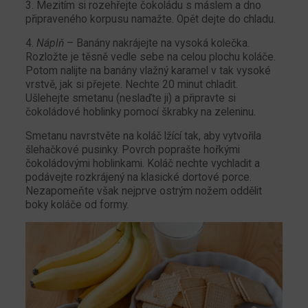
3. Mezitím si rozehřejte čokoládu s máslem a dno
připraveného korpusu namažte. Opět dejte do chladu.
4.
Náplň
– Banány nakrájejte na vysoká kolečka.
Rozložte je těsně vedle sebe na celou plochu koláče.
Potom nalijte na banány vlažný karamel v tak vysoké
vrstvě, jak si přejete. Nechte 20 minut chladit.
Ušlehejte smetanu (neslaďte ji) a připravte si
čokoládové hoblinky pomocí škrabky na zeleninu.
Smetanu navrstvěte na koláč lžící tak, aby vytvořila
šlehačkové pusinky. Povrch poprašte hořkými
čokoládovými hoblinkami. Koláč nechte vychladit a
podávejte rozkrájený na klasické dortové porce.
Nezapomeňte však nejprve ostrým nožem oddělit
boky koláče od formy.