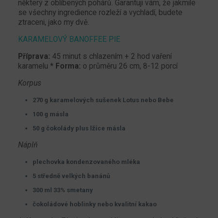
některý z oblíbených pohárů. Garantuji vám, že jakmile
se všechny ingredience rozleží a vychladí, budete
ztraceni, jako my dvě.
KARAMELOVÝ BANOFFEE PIE
Příprava:
45 minut s chlazením + 2 hod vaření
karamelu *
Forma:
o průměru 26 cm, 8-12 porcí
Korpus
270 g karamelových sušenek Lotus nebo Bebe
100 g másla
50 g čokolády plus lžíce másla
Náplň
plechovka kondenzovaného mléka
5 středně velkých banánů
300 ml 33% smetany
čokoládové hoblinky nebo kvalitní kakao