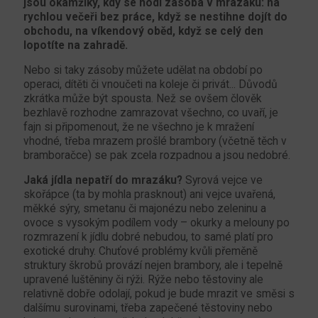
jsou okamžiky, kdy se hodí zásoba v mrazáku: na
rychlou večeři bez práce, když se nestihne dojít do
obchodu, na víkendový oběd, když se celý den
lopotíte na zahradě.
Nebo si taky zásoby můžete udělat na období po
operaci, dítěti či vnoučeti na koleje či privát... Důvodů
zkrátka může být spousta. Než se ovšem člověk
bezhlavě rozhodne zamrazovat všechno, co uvaří, je
fajn si připomenout, že ne všechno je k mražení
vhodné, třeba mrazem prošlé brambory (včetně těch v
bramboračce) se pak zcela rozpadnou a jsou nedobré.
Jaká jídla nepatří do mrazáku?
Syrová vejce ve
skořápce (ta by mohla prasknout) ani vejce uvařená,
měkké sýry, smetanu či majonézu nebo zeleninu a
ovoce s vysokým podílem vody – okurky a melouny po
rozmrazení k jídlu dobré nebudou, to samé platí pro
exotické druhy. Chuťové problémy kvůli přeměně
struktury škrobů provází nejen brambory, ale i tepelně
upravené luštěniny či rýži. Rýže nebo těstoviny ale
relativně dobře odolají, pokud je bude mrazit ve směsi s
dalšímu surovinami, třeba zapečené těstoviny nebo