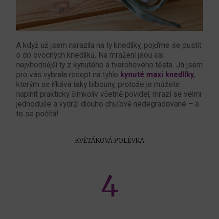
A když už jsem narazila na ty knedlíky, pojďme se pustit
o do ovocných knedlíků. Na mražení jsou asi
nejvhodnější ty z kynutého a tvarohového těsta. Já jsem
pro vás vybrala recept na tyhle
kynuté maxi knedlíky
,
kterým se říkává taky blbouny, protože je můžete
naplnit prakticky čímkoliv včetně povidel, mrazí se velmi
jednoduše a vydrží dlouho chuťově nedegradované – a
to se počítá!
KVĚTÁKOVÁ POLÉVKA
4