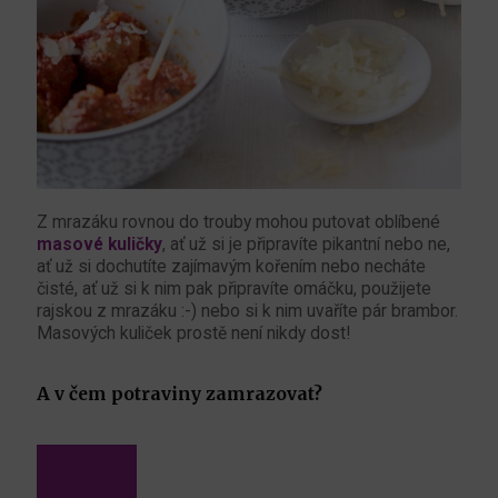
Z mrazáku rovnou do trouby mohou putovat oblíbené
masové kuličky
, ať už si je připravíte pikantní nebo ne,
ať už si dochutíte zajímavým kořením nebo necháte
čisté, ať už si k nim pak připravíte omáčku, použijete
rajskou z mrazáku :-) nebo si k nim uvaříte pár brambor.
Masových kuliček prostě není nikdy dost!
A v čem potraviny zamrazovat?