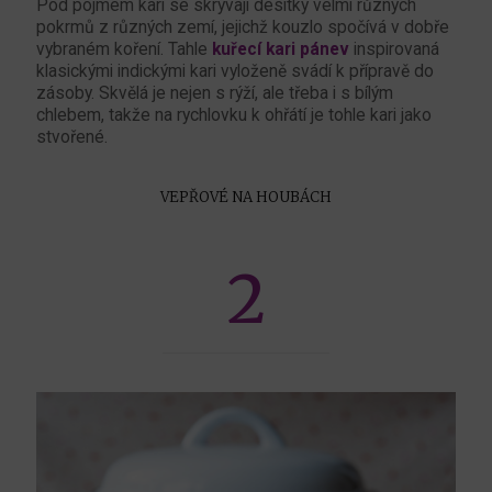
Pod pojmem kari se skrývají desítky velmi různých
pokrmů z různých zemí, jejichž kouzlo spočívá v dobře
vybraném koření. Tahle
kuřecí kari pánev
inspirovaná
klasickými indickými kari vyloženě svádí k přípravě do
zásoby. Skvělá je nejen s rýží, ale třeba i s bílým
chlebem, takže na rychlovku k ohřátí je tohle kari jako
stvořené.
VEPŘOVÉ NA HOUBÁCH
2