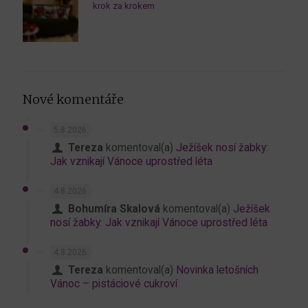
krok za krokem
Nové komentáře
5.8.2026
Tereza
komentoval(a)
Ježíšek nosí žabky:
Jak vznikají Vánoce uprostřed léta
4.8.2026
Bohumíra Skalová
komentoval(a)
Ježíšek
nosí žabky: Jak vznikají Vánoce uprostřed léta
4.8.2026
Tereza
komentoval(a)
Novinka letošních
Vánoc – pistáciové cukroví