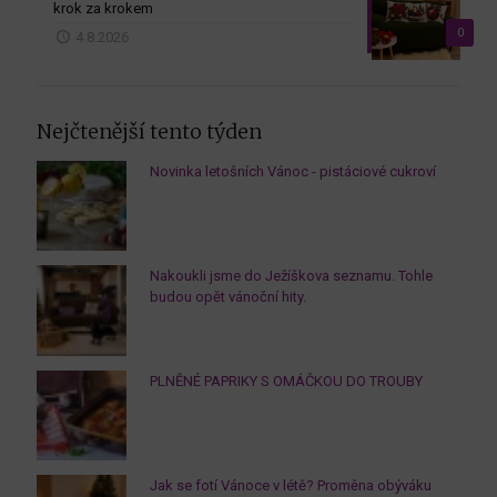
krok za krokem
0
4.8.2026
Nejčtenější tento týden
Novinka letošních Vánoc - pistáciové cukroví
Nakoukli jsme do Ježíškova seznamu. Tohle
budou opět vánoční hity.
PLNĚNÉ PAPRIKY S OMÁČKOU DO TROUBY
Jak se fotí Vánoce v létě? Proměna obýváku