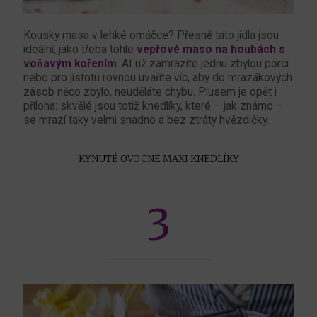
Kousky masa v lehké omáčce? Přesně tato jídla jsou
ideální, jako třeba tohle
vepřové maso na houbách s
voňavým kořením
. Ať už zamrazíte jednu zbylou porci
nebo pro jistotu rovnou uvaříte víc, aby do mrazákových
zásob něco zbylo, neuděláte chybu. Plusem je opět i
příloha: skvělé jsou totiž knedlíky, které – jak známo –
se mrazí taky velmi snadno a bez ztráty hvězdičky.
KYNUTÉ OVOCNÉ MAXI KNEDLÍKY
3