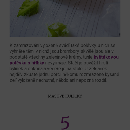
K zamrazování vyloženě svádí také polévky, u nich se
vyhněte těm, v nichž jsou brambory, skvělé jsou ale v
podstatě všechny zeleninové krémy, tuhle
květákovou
polévku s hříbky
nevyjímaje. Stačí je osvěžit hrstí
bylinek a dokonalá večeře je na stole. U zelňaček
nejdřív zkuste jednu porci: někomu rozmrazené kysané
zelí vyloženě nechutná, někdo ani nepozná rozdíl.
MASOVÉ KULIČKY
5