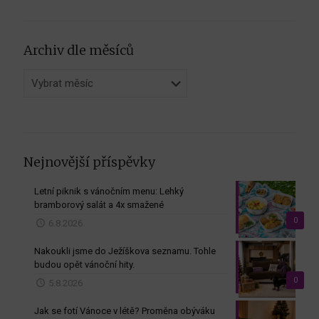
Archiv dle měsíců
Archiv
dle
měsíců
Nejnovější příspěvky
Letní piknik s vánočním menu: Lehký
bramborový salát a 4x smažené
0
6.8.2026
Nakoukli jsme do Ježíškova seznamu. Tohle
budou opět vánoční hity.
0
5.8.2026
Jak se fotí Vánoce v létě? Proměna obýváku