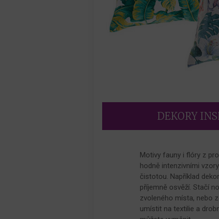
DEKORY IN
Motivy fauny i flóry z pr
hodně intenzivními vzory 
čistotou. Například deko
příjemně osvěží. Stačí n
zvoleného místa, nebo ze
umístit na textilie a dro