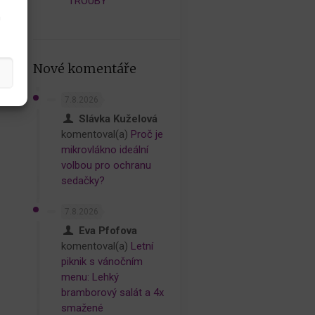
TROUBY
h
Nové komentáře
7.8.2026
Slávka Kuželová
komentoval(a)
Proč je
mikrovlákno ideální
volbou pro ochranu
sedačky?
7.8.2026
Eva Pfofova
komentoval(a)
Letní
piknik s vánočním
menu: Lehký
bramborový salát a 4x
smažené