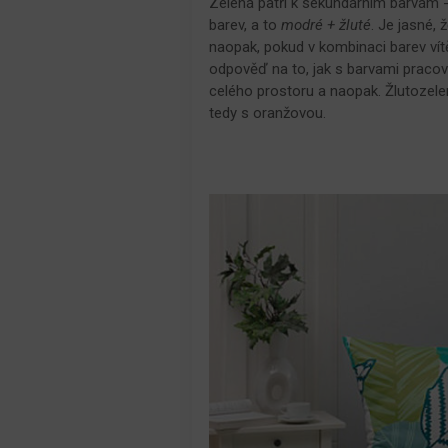
Zelená patří k sekundárním barvám -
barev, a to
modré + žluté
. Je jasné, 
naopak, pokud v kombinaci barev vít
odpověď na to, jak s barvami pracova
celého prostoru a naopak. Žlutozel
tedy s oranžovou.