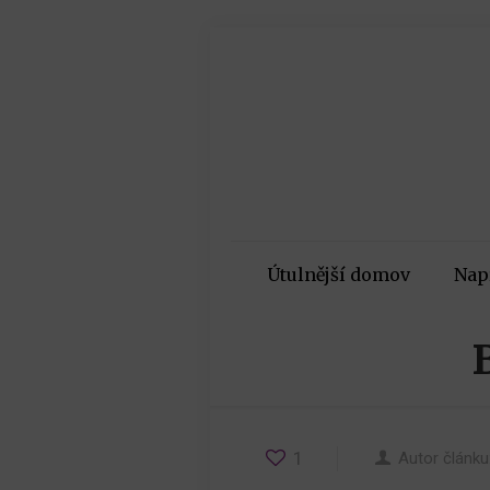
Útulnější domov
Nap
1
Autor článku