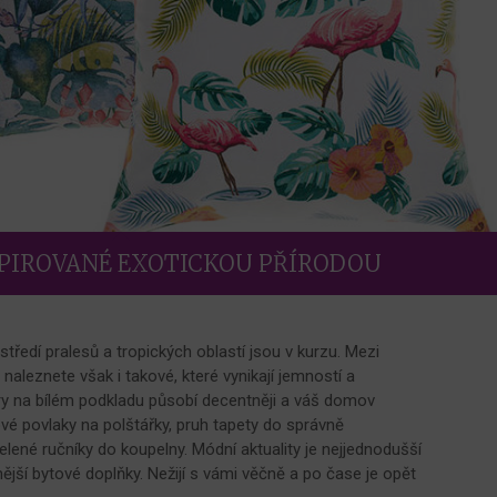
SPIROVANÉ EXOTICKOU PŘÍRODOU
ostředí pralesů a tropických oblastí jsou v kurzu. Mezi
naleznete však i takové, které vynikají jemností a
ry na bílém podkladu působí decentněji a váš domov
ové povlaky na polštářky, pruh tapety do správně
lené ručníky do koupelny. Módní aktuality je nejjednodušší
bnější bytové doplňky. Nežijí s vámi věčně a po čase je opět