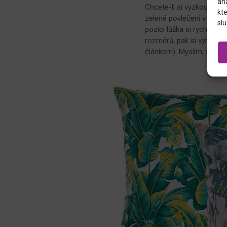
an
Chcete-li si vyzkoušet, 
kte
zelené povlečení v tak i
slu
pozici lůžka si rychle ov
rozměrů, pak si vyberte j
článkem). Myslím, že upro