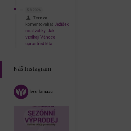
5.8.2026
Tereza
komentoval(a)
Ježíšek
nosí žabky: Jak
vznikají Vánoce
uprostřed léta
Náš Instagram
decodoma.cz