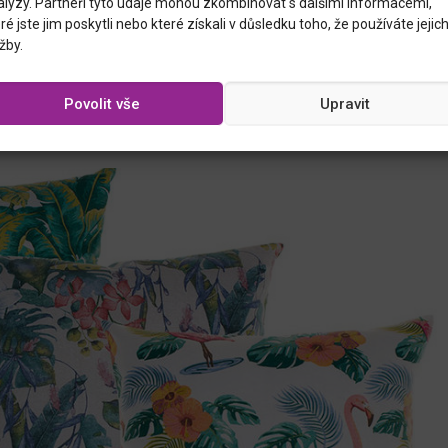
alýzy. Partneři tyto údaje mohou zkombinovat s dalšími informacemi,
jak budete vnímat zelenou barvu ve svém bytě, pořiďte si
ré jste jim poskytli nebo které získali v důsledku toho, že používáte jejic
ntenzivních odstínech, o kterých uvažujete. Na dominantní
žby.
ěříte jak na vás barvy působí. Pokud máte ložnici malých
emnější dekor, například letní puntíky (viz galerie pod
střed léta si šťavnatou zeleň oblíbíte velice rychle.
Povolit vše
Upravit