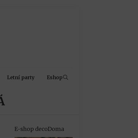
Letní party
Eshop
Á
E-shop decoDoma