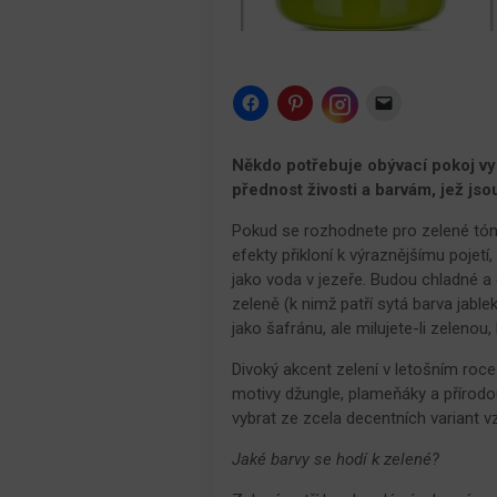
Click
Click
Click
to
to
to
share
share
email
Click
on
on
a
to
Facebook
Pinterest
link
share
Někdo potřebuje obývací pokoj vyza
(Opens
(Opens
to
on
in
in
a
přednost živosti a barvám, jež jsou
Instagram
new
new
friend
(Opens
window)
window)
(Opens
in
in
Pokud se rozhodnete pro zelené tóny
new
new
window)
efekty přikloní k výraznějšímu pojetí
window)
jako voda v jezeře. Budou chladné a 
zeleně (k nimž patří sytá barva jable
jako šafránu, ale milujete-li zelenou
Divoký akcent zelení v letošním roce
motivy džungle, plameňáky a přírodou
vybrat ze zcela decentních variant vz
Jaké barvy se hodí k zelené?