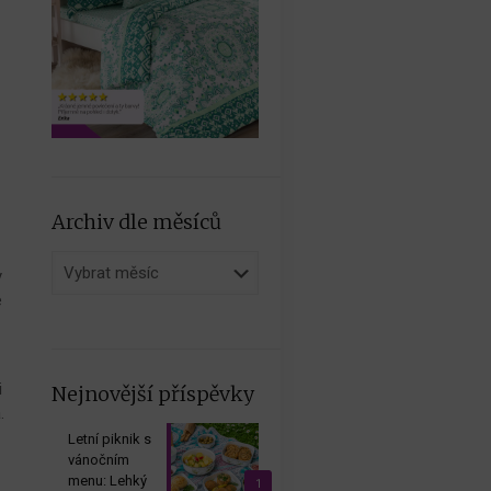
Archiv dle měsíců
Archiv
y
dle
e
měsíců
i
Nejnovější příspěvky
.
Letní piknik s
vánočním
menu: Lehký
1