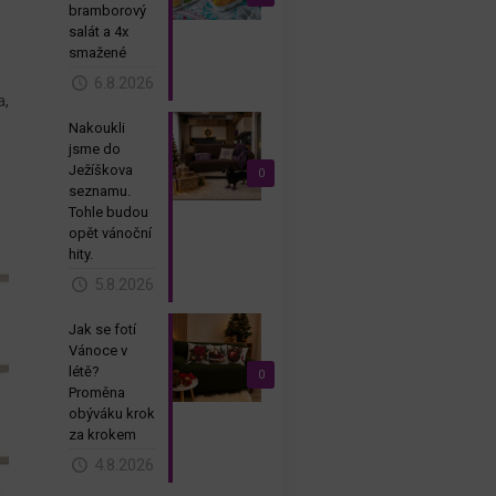
bramborový
salát a 4x
smažené
6.8.2026
a,
Nakoukli
jsme do
Ježíškova
0
seznamu.
Tohle budou
opět vánoční
hity.
5.8.2026
Jak se fotí
Vánoce v
létě?
0
Proměna
obýváku krok
za krokem
4.8.2026