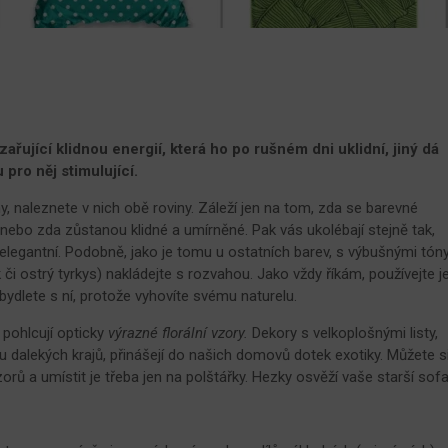
řující klidnou energií, která ho po rušném dni uklidní, jiný dá
 pro něj stimulující.
, naleznete v nich obě roviny. Záleží jen na tom, zda se barevné
, nebo zda zůstanou klidné a umírněné. Pak vás ukolébají stejně tak,
elegantní. Podobně, jako je tomu u ostatních barev, s výbušnými tón
k či ostrý tyrkys) nakládejte s rozvahou. Jako vždy říkám, používejte j
, bydlete s ní, protože vyhovíte svému naturelu.
 pohlcují opticky
výrazné florální vzory.
Dekory s velkoplošnými listy,
 dalekých krajů, přinášejí do našich domovů dotek exotiky. Můžete s
orů a umístit je třeba jen na polštářky. Hezky osvěží vaše starší sofa