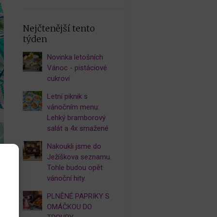
Nejčtenější tento
týden
Novinka letošních
Vánoc - pistáciové
cukroví
Letní piknik s
vánočním menu:
Lehký bramborový
salát a 4x smažené
Nakoukli jsme do
Ježíškova seznamu.
Tohle budou opět
vánoční hity.
PLNĚNÉ PAPRIKY S
OMÁČKOU DO