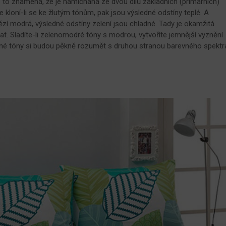
 to znamená, že je namíchaná ze dvou dílů základních (primárních)
že kloní-li se ke žlutým tónům, pak jsou výsledné odstíny teplé. A
ězí modrá, výsledné odstíny zelení jsou chladné. Tady je okamžitá
t. Sladíte-li zelenomodré tóny s modrou, vytvoříte jemnější vyznění
ené tóny si budou pěkně rozumět s druhou stranou barevného spektr