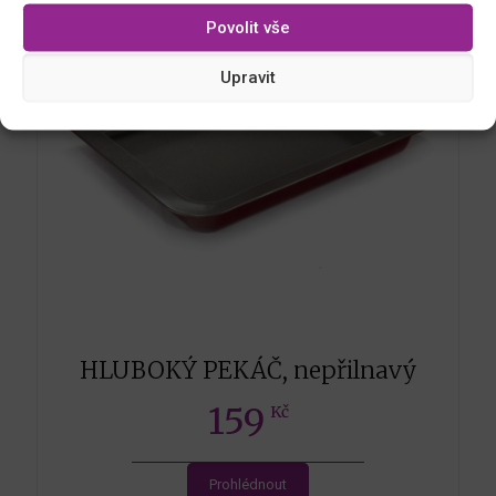
Povolit vše
Upravit
HLUBOKÝ PEKÁČ, nepřilnavý
159
Kč
Prohlédnout