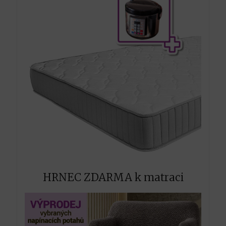
HRNEC ZDARMA k matraci