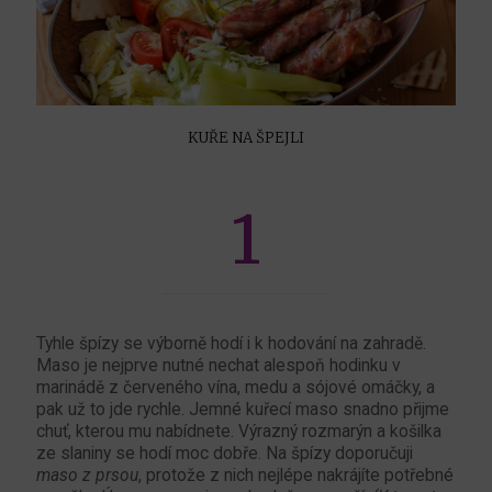
KUŘE NA ŠPEJLI
1
Tyhle špízy se výborně hodí i k hodování na zahradě.
Maso je nejprve nutné nechat alespoň hodinku v
marinádě z červeného vína, medu a sójové omáčky, a
pak už to jde rychle. Jemné kuřecí maso snadno přijme
chuť, kterou mu nabídnete. Výrazný rozmarýn a košilka
ze slaniny se hodí moc dobře. Na špízy doporučuji
maso z prsou
, protože z nich nejlépe nakrájíte potřebné