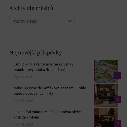
Archiv dle měsíců
Archiv
dle
měsíců
Nejnovější příspěvky
Letní piknik s vánočním menu: Lehký
bramborový salát a 4x smažené
1
6.8.2026
Nakoukli jsme do Ježíškova seznamu. Tohle
budou opět vánoční hity.
0
5.8.2026
Jak se fotí Vánoce v létě? Proměna obýváku
krok za krokem
0
4.8.2026