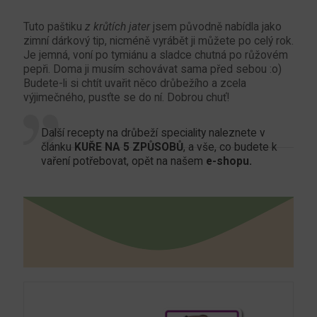
Tuto paštiku
z krůtích jater
jsem původně nabídla jako
zimní dárkový tip, nicméně vyrábět ji můžete po celý rok.
Je jemná, voní po tymiánu a sladce chutná po růžovém
pepři. Doma ji musím schovávat sama před sebou :o)
Budete-li si chtít uvařit něco drůbežího a zcela
výjimečného, pusťte se do ní. Dobrou chuť!
Další recepty na drůbeží speciality naleznete v
článku
KUŘE NA 5 ZPŮSOBŮ
, a vše, co budete k
vaření potřebovat, opět na našem
e-shopu.