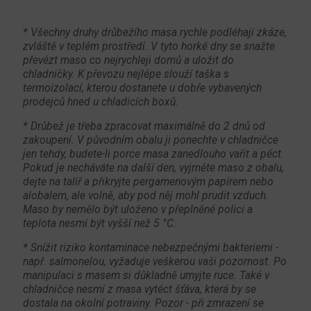
* Všechny druhy drůbežího masa rychle podléhají zkáze,
zvláště v teplém prostředí. V tyto horké dny se snažte
převézt maso co nejrychleji domů a uložit do
chladničky. K převozu nejlépe slouží taška s
termoizolací, kterou dostanete u dobře vybavených
prodejců hned u chladicích boxů.
* Drůbež je třeba zpracovat maximálně do 2 dnů od
zakoupení. V původním obalu ji ponechte v chladničce
jen tehdy, budete-li porce masa zanedlouho vařit a péct.
Pokud je necháváte na další den, vyjměte maso z obalu,
dejte na talíř a přikryjte pergamenovým papírem nebo
alobalem, ale volně, aby pod něj mohl prudit vzduch.
Maso by nemělo být uloženo v přeplněné polici a
teplota nesmí být vyšší než 5 °C.
* Snížit riziko kontaminace nebezpečnými bakteriemi -
např. salmonelou, vyžaduje veškerou vaši pozornost. Po
manipulaci s masem si důkladně umyjte ruce. Také v
chladničce nesmí z masa vytéct šťáva, která by se
dostala na okolní potraviny. Pozor - při zmrazení se