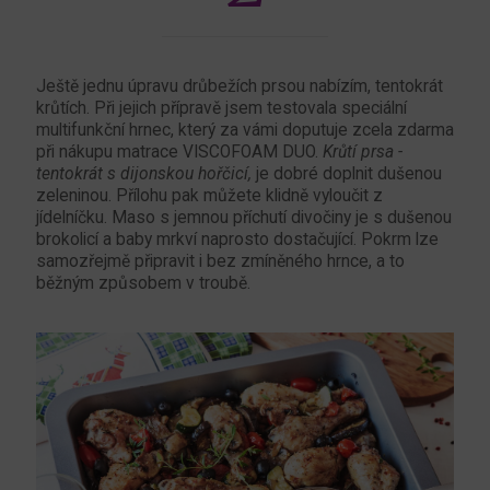
Ještě jednu úpravu drůbežích prsou nabízím, tentokrát
krůtích. Při jejich přípravě jsem testovala speciální
multifunkční hrnec, který za vámi doputuje zcela zdarma
při nákupu matrace VISCOFOAM DUO.
Krůtí prsa -
tentokrát s dijonskou hořčicí,
je dobré doplnit dušenou
zeleninou. Přílohu pak můžete klidně vyloučit z
jídelníčku. Maso s jemnou příchutí divočiny je s dušenou
brokolicí a baby mrkví naprosto dostačující. Pokrm lze
samozřejmě připravit i bez zmíněného hrnce, a to
běžným způsobem v troubě.