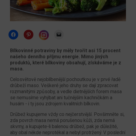
Click
Click
Click
to
to
to
share
share
email
Click
on
on
a
to
Facebook
Pinterest
link
share
Bílkovinné potraviny by měly tvořit asi 15 procent
(Opens
(Opens
to
on
našeho denního příjmu energie. Mimo jiných
in
in
a
Instagram
new
new
friend
(Opens
produktů, které bílkoviny obsahují, získáváme je z
window)
window)
(Opens
in
masa.
in
new
new
window)
window)
Celosvětově nejoblíbenější pochoutkou je v prvé řadě
drůbeží maso. Veškeré jeho druhy se dají zpracovat
rozmanitými způsoby, a vedle dietnějších forem masa
se nemusíme vyhýbat ani tučnějším kachničkám a
husám - i ty jsou zdrojem kvalitních bílkovin.
Drůbež kupujeme vždy co nejčerstvější. Povšimněte si,
zda povrch masa nemá porušenou kůži, zda nemá
skvrny, a kupujete-li balenou drůbež, pak je důležité,
aby obal někde neprotékal a nebyl protržený. V poslední