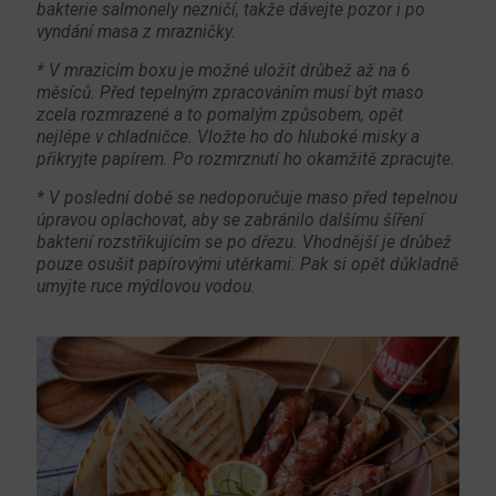
bakterie salmonely nezničí, takže dávejte pozor i po
vyndání masa z mrazničky.
* V mrazicím boxu je možné uložit drůbež až na 6
měsíců. Před tepelným zpracováním musí být maso
zcela rozmrazené a to pomalým způsobem, opět
nejlépe v chladničce. Vložte ho do hluboké misky a
přikryjte papírem. Po rozmrznutí ho okamžitě zpracujte.
* V poslední době se nedoporučuje maso před tepelnou
úpravou oplachovat, aby se zabránilo dalšímu šíření
bakterií rozstřikujícím se po dřezu. Vhodnější je drůbež
pouze osušit papírovými utěrkami. Pak si opět důkladně
umyjte ruce mýdlovou vodou.