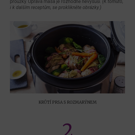
proužky. Úprava masa je rozhodně nevysuší.
(K tomuto,
i k dalším receptům, se proklikněte obrázky.)
KRŮTÍ PRSA S ROZMARÝNEM
2