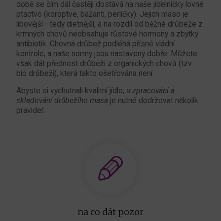
době se čím dál častěji dostává na naše jídelníčky lovné
ptactvo (koroptve, bažanti, perličky). Jejich maso je
libovější - tedy dietnější, a na rozdíl od běžné drůbeže z
krmných chovů neobsahuje růstové hormony a zbytky
antibiotik. Chovná drůbež podléhá přísné vládní
kontrole, a naše normy jsou nastaveny dobře. Můžete
však dát přednost drůbeži z organických chovů (tzv.
bio drůbeži), která takto ošetřována není.
Abyste si vychutnali kvalitní jídlo,
u zpracování a
skladování drůbežího masa
je nutné dodržovat několik
pravidel:
na co dát pozor