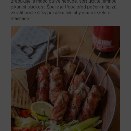
zredukuje, a maso pálivé nebude, spíš ucítíte jemnou
pikantní sladkost. Špejle je třeba před pečením špízů
zkrátit podle šířky pekáčku tak, aby maso leželo v
marinádě.