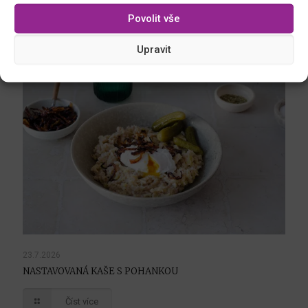
DOMÁCÍ ČOKOLÁDOVÁ ZMRZLINA BEZ ZMRZLINOVAČE
Povolit vše
Číst více
Upravit
23.7.2026
NASTAVOVANÁ KAŠE S POHANKOU
Číst více