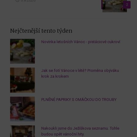
3.8.2026
2
Nejčtenější tento týden
Novinka letošních Vánoc - pistáciové cukroví
Jak se fotí Vánoce v létě? Proměna obýváku
krok za krokem
PLNĚNÉ PAPRIKY S OMÁČKOU DO TROUBY
Nakoukli jsme do Ježíškova seznamu. Tohle
budou opět vánoční hity.