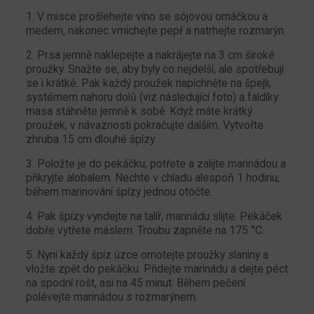
1. V misce prošlehejte víno se sójovou omáčkou a
medem, nakonec vmíchejte pepř a natrhejte rozmarýn.
2. Prsa jemně naklepejte a nakrájejte na 3 cm široké
proužky. Snažte se, aby byly co nejdelší, ale spotřebují
se i krátké. Pak každý proužek napíchněte na špejli,
systémem nahoru dolů (viz následující foto) a faldíky
masa stáhněte jemně k sobě. Když máte krátký
proužek, v návaznosti pokračujte dalším. Vytvořte
zhruba 15 cm dlouhé špízy.
3. Položte je do pekáčku, potřete a zalijte marinádou a
přikryjte alobalem. Nechte v chladu alespoň 1 hodinu,
během marinování špízy jednou otočte.
4. Pak špízy vyndejte na talíř, marinádu slijte. Pekáček
dobře vytřete máslem. Troubu zapněte na 175 °C.
5. Nyní každý špíz úzce omotejte proužky slaniny a
vložte zpět do pekáčku. Přidejte marinádu a dejte péct
na spodní rošt, asi na 45 minut. Během pečení
polévejte marinádou s rozmarýnem.