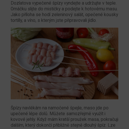
Dozlatova vypečené špízy vyndejte a udržujte v teple.
Omáčku slijte do mističky a podejte k hotovému masu.
Jako příloha se hodí zeleninový salát, opečené kousky
tortilly, a víno, s kterým jste připravovali jídlo.
Špízy navlékám na namočené špejle, maso jde po
upečené lépe dolů. Můžete samozřejmě využít i
kovové jehly. Když mám kratší proužek masa, pokračuji
dalším, který dokončí přibližně stejně dlouhý špíz. Lze