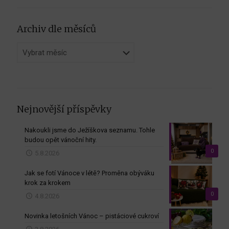
Archiv dle měsíců
Archiv
dle
měsíců
Nejnovější příspěvky
Nakoukli jsme do Ježíškova seznamu. Tohle
budou opět vánoční hity.
0
5.8.2026
Jak se fotí Vánoce v létě? Proměna obýváku
krok za krokem
0
4.8.2026
Novinka letošních Vánoc – pistáciové cukroví