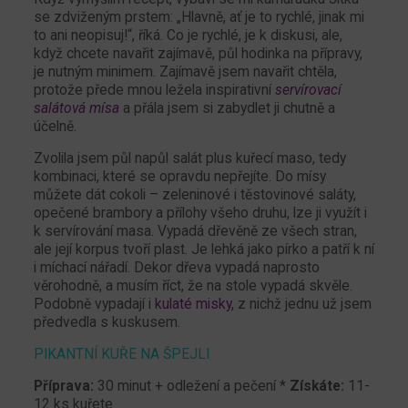
se zdviženým prstem: „Hlavně, ať je to rychlé, jinak mi
to ani neopisuj!“, říká. Co je rychlé, je k diskusi, ale,
když chcete navařit zajímavě, půl hodinka na přípravy,
je nutným minimem. Zajímavě jsem navařit chtěla,
protože přede mnou ležela inspirativní
servírovací
salátová mísa
a přála jsem si zabydlet ji chutně a
účelně.
Zvolila jsem půl napůl salát plus kuřecí maso, tedy
kombinaci, které se opravdu nepřejíte. Do mísy
můžete dát cokoli – zeleninové i těstovinové saláty,
opečené brambory a přílohy všeho druhu, lze ji využít i
k servírování masa. Vypadá dřevěně ze všech stran,
ale její korpus tvoří plast. Je lehká jako pírko a patří k ní
i míchací nářadí. Dekor dřeva vypadá naprosto
věrohodně, a musím říct, že na stole vypadá skvěle.
Podobně vypadají i
kulaté misky
, z nichž jednu už jsem
předvedla s kuskusem.
PIKANTNÍ KUŘE NA ŠPEJLI
Příprava:
30 minut + odležení a pečení *
Získáte:
11-
12 ks kuřete