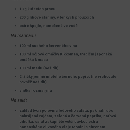
1 kg kuřecích prsou
200 g libové slaniny, v tenkých proužcích
ostré špejle, namočené ve vodě
Na marinádu
100 ml suchého červeného vína
100 ml sójové omáčky Kikkoman, tradiční japonská
omáčka k masu
100 ml medu (nešidit)
2 lžičky jemně mletého černého pepře, (ne vrchovaté,
rovněž nešidit)
snítka rozmarýnu
Na salát
základ tvoří polovina ledového salátu, pak nahrubo
nakrájená rajčata, zelená a červená paprika, naťová
cibulka; salát zakápněte větší dávkou extra
panenského olivového oleje Monini s citronem