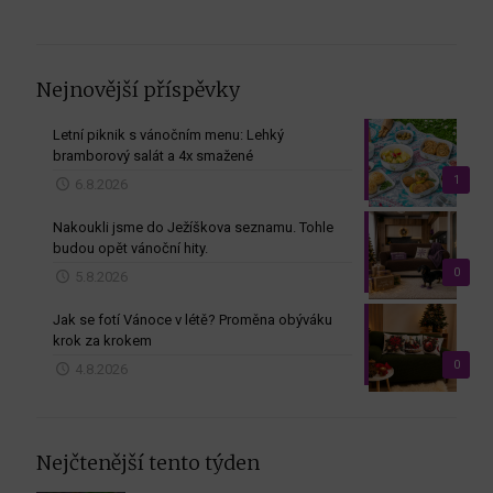
Nejnovější příspěvky
Letní piknik s vánočním menu: Lehký
bramborový salát a 4x smažené
1
6.8.2026
Nakoukli jsme do Ježíškova seznamu. Tohle
budou opět vánoční hity.
0
5.8.2026
Jak se fotí Vánoce v létě? Proměna obýváku
krok za krokem
0
4.8.2026
Nejčtenější tento týden