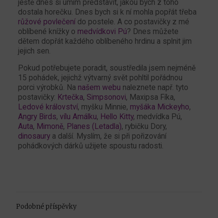
ještě dnes si umím představit, jakou bych z toho
dostala horečku. Dnes bych si k ní mohla popřát třeba
růžové povlečení
do postele. A co postavičky z mé
oblíbené knížky o
medvídkovi Pú
? Dnes můžete
dětem dopřát každého oblíbeného hrdinu a splnit jim
jejich sen.
Pokud potřebujete poradit, soustředila jsem nejméně
15 pohádek, jejichž výtvarný svět pohltil pořádnou
porci výrobků. Na
našem webu
naleznete např. tyto
postavičky:
Krtečka
,
Simpsonovi
, Maxipsa Fíka,
Ledové království
, myšku Minnie,
myšáka Mickeyho
,
Angry Birds
,
vílu Amálku
,
Hello Kitty
, medvídka Pú,
Auta
,
Mimoně
,
Planes (Letadla)
, rybičku Dory,
dinosaury
a další. Myslím, že si při pořizování
pohádkových dárků užijete spoustu radosti.
Podobné příspěvky