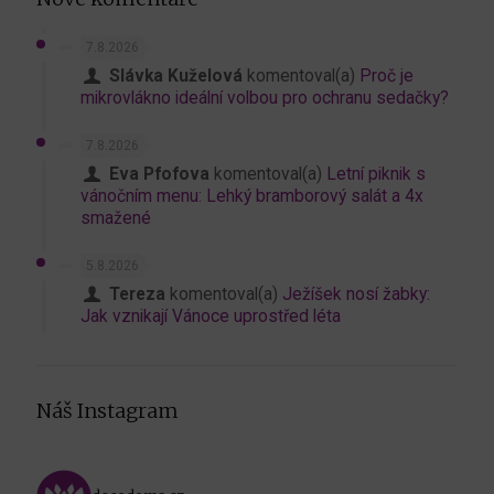
7.8.2026
Slávka Kuželová
komentoval(a)
Proč je
mikrovlákno ideální volbou pro ochranu sedačky?
7.8.2026
Eva Pfofova
komentoval(a)
Letní piknik s
vánočním menu: Lehký bramborový salát a 4x
smažené
5.8.2026
Tereza
komentoval(a)
Ježíšek nosí žabky:
Jak vznikají Vánoce uprostřed léta
Náš Instagram