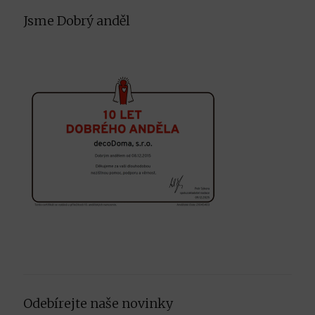
Facebook
Instagram
Pinterest
Jsme Dobrý anděl
Odebírejte naše novinky