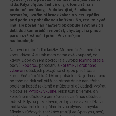
ráda. Když přijdou šedivé dny, k tomu rýma a
podobné nenálady, představuji si, že nikam
nemusím, uvařím si hrnek kakaa a vlezu zpátky
pod peřinu s pohádkovou knížkou. No, realita bývá
jiná, ale pořád nás naštěstí obklopuje svět našich
dětí, dětí kamarádů i vnoučat, chystající si plnou
parou svá vánoční přání. Pozorně jim
naslouchejte…
Na první místo řadím knížky. Momentálně je nemám
komu dávat. Ale i tak mám doma dvě koupené, co
kdyby. Doba ovšem pokročila a výrobci
ložního prádla
,
oděvů,
koberců,
porcelánu a
keramiky
i
drobného
vybavení
dětských pokojů se chápou příležitosti
komerčně zúročit každičkou pohádku. Na jednu stranu
se toho na děti valí příliš, na straně druhé není třeba
podléhat každé reklamě a můžete si důkladněji vybírat.
Najdou se
výrobky vkusné
, jejich užití příjemné, a v
konečném důsledku přinášející nezměrnou dětskou
radost. Když si představím, že bych ve svém dětství
mohla vlastnit skoro půlmetrovou plyšovou myšku
Minnie v růžových šatičkách (mají ji ve Sparkysu, ach),