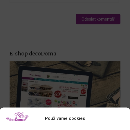
E-shop decoDoma
Používáme cookies
Mrkněte na náš
e-shop
a nechte se inspirovat dalšími produkty.