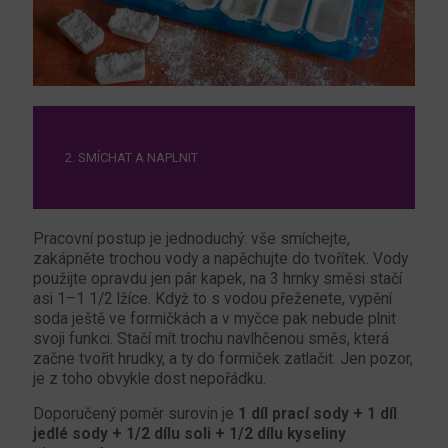
2. SMÍCHAT A NAPLNIT
Pracovní postup je jednoduchý: vše smíchejte,
zakápněte trochou vody a napěchujte do tvořítek. Vody
použijte opravdu jen pár kapek, na 3 hrnky směsi stačí
asi 1–1 1/2 lžíce. Když to s vodou přeženete, vypění
soda ještě ve formičkách a v myčce pak nebude plnit
svoji funkci. Stačí mít trochu navlhčenou směs, která
začne tvořit hrudky, a ty do formiček zatlačit. Jen pozor,
je z toho obvykle dost nepořádku.
Doporučený poměr surovin je
1 díl prací sody + 1 díl
jedlé sody + 1/2 dílu soli + 1/2 dílu kyseliny