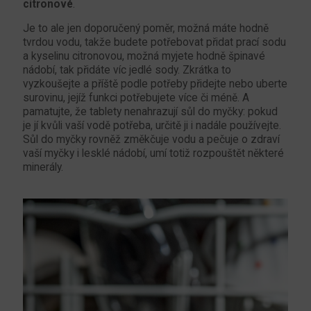
citronové
.
Je to ale jen doporučený poměr, možná máte hodně
tvrdou vodu, takže budete potřebovat přidat prací sodu
a kyselinu citronovou, možná myjete hodně špinavé
nádobí, tak přidáte víc jedlé sody. Zkrátka to
vyzkoušejte a příště podle potřeby přidejte nebo uberte
surovinu, jejíž funkci potřebujete více či méně. A
pamatujte, že tablety nenahrazují sůl do myčky: pokud
je jí kvůli vaší vodě potřeba, určitě ji i nadále používejte.
Sůl do myčky rovněž změkčuje vodu a pečuje o zdraví
vaší myčky i lesklé nádobí, umí totiž rozpouštět některé
minerály.