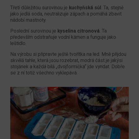
Třetí důležitou surovinou je
kuchyňská sůl
. Ta, stejně
jako jedlá soda, neutralizuje zápach a pomáhá zbavit
nádobí mastnoty.
Poslední surovinou je
kyselina citronová
. Ta
především odstraňuje vodní kámen a funguje jako
leštidlo.
Na výrobu si připravte ještě tvořítka na led. Mně přijdou
skvělá tahle, která jsou rozebrat, modrá část je jakýsi
stojánek a každá bílá „dvojformička“ jde vyndat. Dobře
se z ní totiž všechno vyklepává.