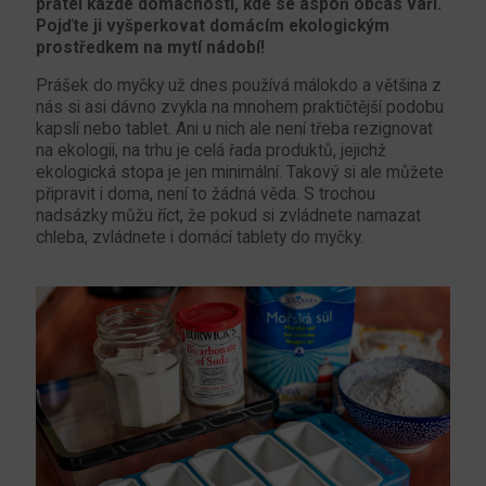
přátel každé domácnosti, kde se aspoň občas vaří.
Pojďte ji vyšperkovat domácím ekologickým
prostředkem na mytí nádobí!
Prášek do myčky už dnes používá málokdo a většina z
nás si asi dávno zvykla na mnohem praktičtější podobu
kapslí nebo tablet. Ani u nich ale není třeba rezignovat
na ekologii, na trhu je celá řada produktů, jejichž
ekologická stopa je jen minimální. Takový si ale můžete
připravit i doma, není to žádná věda. S trochou
nadsázky můžu říct, že pokud si zvládnete namazat
chleba, zvládnete i domácí tablety do myčky.