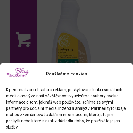
Používáme cookies
K personalizaci obsahu a reklam, poskytování funkcí sociálních
médií a analýze naší návštěvnosti využíváme soubory cookie.
Informace o tom, jak náš web používáte, sdílíme se svými
Leštidlo do myčky
partnery pro sociální média, inzerci a analýzy. Partneři tyto údaje
mohou zkombinovat s dalšími informacemi, které jste jim
Další dárky z domácí dílny
poskytli nebo které získali v důsledku toho, že používáte jejich
služby.