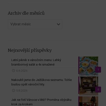
Archiv dle měsíců
Archiv
dle
měsíců
Nejnovější příspěvky
Letní piknik s vánočním menu: Lehký
bramborový salát a 4x smažené
1
6.8.2026
Nakoukli jsme do Ježíškova seznamu. Tohle
budou opět vánoční hity.
0
5.8.2026
Jak se fotí Vánoce v létě? Proměna obýváku
krok za krokem