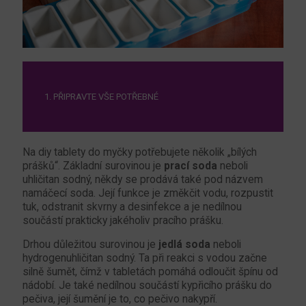
1. PŘIPRAVTE VŠE POTŘEBNÉ
Na diy tablety do myčky potřebujete několik „bílých
prášků“. Základní surovinou je
prací soda
neboli
uhličitan sodný, někdy se prodává také pod názvem
namáčecí soda. Její funkce je změkčit vodu, rozpustit
tuk, odstranit skvrny a desinfekce a je nedílnou
součástí prakticky jakéholiv pracího prášku.
Drhou důležitou surovinou je
jedlá soda
neboli
hydrogenuhličitan sodný. Ta při reakci s vodou začne
silně šumět, čímž v tabletách pomáhá odloučit špínu od
nádobí. Je také nedílnou součástí kypřicího prášku do
pečiva, její šumění je to, co pečivo nakypří.