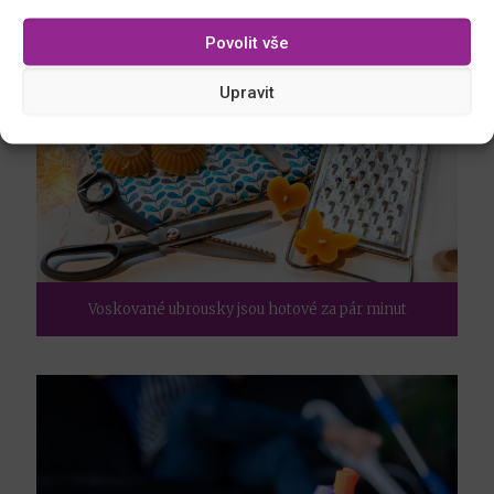
Povolit vše
Upravit
Voskované ubrousky jsou hotové za pár minut