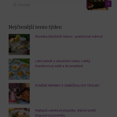
0
4.8.2026
Nejčtenější tento týden
Novinka letošních Vánoc - pistáciové cukroví
Letní piknik s vánočním menu: Lehký
bramborový salát a 4x smažené
PLNĚNÉ PAPRIKY S OMÁČKOU DO TROUBY
Nejlepší cuketové placičky: vláčné uvnitř,
křupavé na povrchu