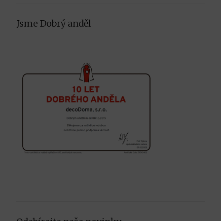
on
on
on
Facebook
Instagram
Pinterest
Jsme Dobrý anděl