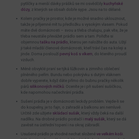
pytlíčky a menší dávky prášků se mi osvědčily
kuchyňské
dózy
, z kterých se obsah dobře sype. Jsou na to dělané.
Kolem pračky je prostor, kde je možné snadno uklouznout,
takže je příjemné mít tu předložku s vysokým vlasem. Pokud
máte dvě domácnosti – svou a třeba chalupu, pak víte, že je
třeba neustále převážet prádlo sem a tam. Pořiďte si
objemnou
tašku na prádlo,
kterou jen naložíte do auta. Užijí
ji také mladší členové domácnosti, kteří tráví čas na koleji a
jinde. Doma poslouží
pevný koš s víkem
, do kterého proudí
vzduch.
Méně obvyklé praní se týká lůžkovin a zimního oblečení
plněného peřím. Bundu nebo pokrývku s dutým vláknem
dobře vyperete, když dáte přímo do bubnu pračky několik
párů
silikonových míčků
. Oceníte je i při sušení sušičkou,
kde napomohou načechrání prádla.
Sušení prádla je v domácnosti leckdy problém. Vejde-li se
do koupelny, je to fajn, o zahradě a balkonu ani nemluvě.
Určitě zde užijete
skládací sušák,
který vždy čeká na další
nadílku. Na drobné prádlo postačí i
malý sušák,
který se dá
zavěsit na ústřední topení i na okraj zábradlí.
Usušené prádlo je vhodné nechat složené
ve velkém koši
.