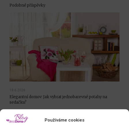
Podobné příspěvky
18.6.2026
Elegantní domov: Jak vybrat jednobarevné potahy na
sedačku?
Číst více
Používáme cookies