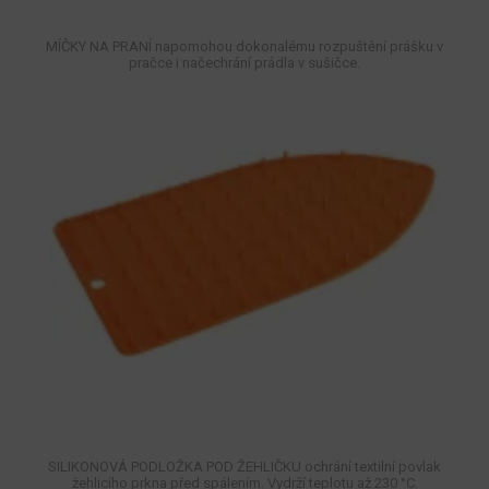
MÍČKY NA PRANÍ napomohou dokonalému rozpuštění prášku v
pračce i načechrání prádla v sušičce.
SILIKONOVÁ PODLOŽKA POD ŽEHLIČKU ochrání textilní povlak
žehlicího prkna před spálením. Vydrží teplotu až 230 °C.