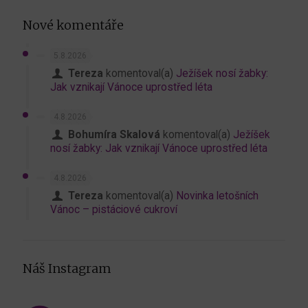
Nové komentáře
5.8.2026
Tereza
komentoval(a)
Ježíšek nosí žabky:
Jak vznikají Vánoce uprostřed léta
4.8.2026
Bohumíra Skalová
komentoval(a)
Ježíšek
nosí žabky: Jak vznikají Vánoce uprostřed léta
4.8.2026
Tereza
komentoval(a)
Novinka letošních
Vánoc – pistáciové cukroví
Náš Instagram