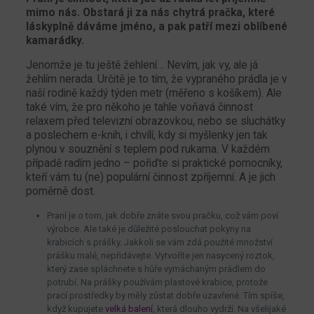
mimo nás. Obstará ji za nás chytrá pračka, které
láskyplně dáváme jméno, a pak patří mezi oblíbené
kamarádky.
Jenomže je tu ještě žehlení… Nevím, jak vy, ale já
žehlím nerada. Určitě je to tím, že vypraného prádla je v
naší rodině každý týden metr (měřeno s košíkem). Ale
také vím, že pro někoho je tahle voňavá činnost
relaxem před televizní obrazovkou, nebo se sluchátky
a poslechem e-knih, i chvílí, kdy si myšlenky jen tak
plynou v souznění s teplem pod rukama. V každém
případě radím jedno – pořiďte si praktické pomocníky,
kteří vám tu (ne) populární činnost zpříjemní. A je jich
poměrně dost.
Praní je o tom, jak dobře znáte svou pračku, což vám poví
výrobce. Ale také je důležité poslouchat pokyny na
krabicích s prášky. Jakkoli se vám zdá použité množství
prášku malé, nepřidávejte. Vytvoříte jen nasycený roztok,
který zase spláchnete s hůře vymáchaným prádlem do
potrubí. Na prášky používám plastové krabice, protože
prací prostředky by měly zůstat dobře uzavřené. Tím spíše,
když kupujete
velká balení
, která dlouho vydrží. Na všelijaké