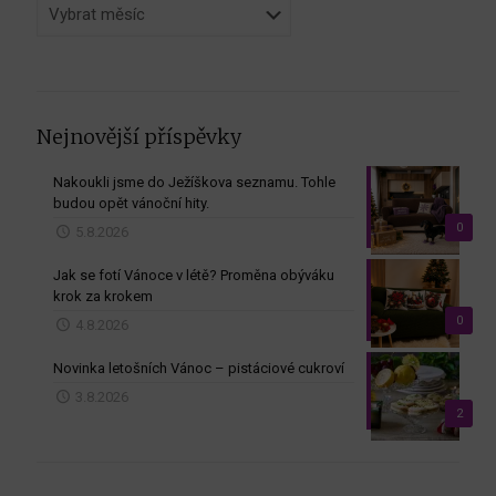
Archiv
dle
měsíců
Nejnovější příspěvky
Nakoukli jsme do Ježíškova seznamu. Tohle
budou opět vánoční hity.
0
5.8.2026
Jak se fotí Vánoce v létě? Proměna obýváku
krok za krokem
0
4.8.2026
Novinka letošních Vánoc – pistáciové cukroví
3.8.2026
2