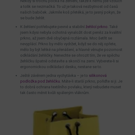
Někdy si trochu počká na žehlení, takže k němu jde vzduch
a tolik se nezmačká. To už je taková nezbytnost od časů
našich babiček. Jakmile koš přetéká, je to jasný pokyn, že
se bude žehlit.
K žehlení potřebujete pevné a stabilní
žehlicí prkno
. Také
jsem kdysi nebyla ochotná vynaložit dost peněz za kvalitní
prkno, až jsem dvě obyčejná rozlámala. Moc šetřit se
nevyplácí. Prkno by mělo vydržet, když se do něj opřete,
mělo by být lehké na přenášení, a hlavně věnujte pozornost
odkládání žehličky. Nenechte se ohrozit tím, že ve spěchu
žehličku špatně odstavíte a skončí na zemi. Vyberete-li si
ergonomickou odkládací desku, nestane se to.
Ještě závěrem jedna vychytávka – je to
silikonová
podložka pod žehličku.
Máte-li starší prkno, pořiďte si ji. Je
to dobrá ochrana textilního povlaku, který nebudete muset
tak často měnit kvůli spáleným vláknům.