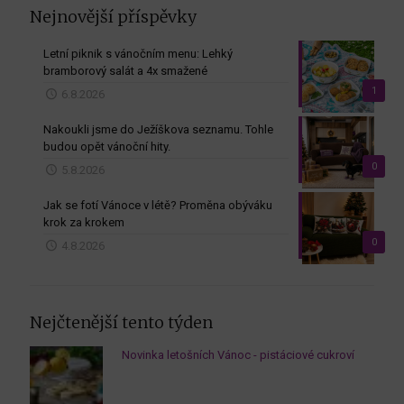
Nejnovější příspěvky
Letní piknik s vánočním menu: Lehký
bramborový salát a 4x smažené
1
6.8.2026
Nakoukli jsme do Ježíškova seznamu. Tohle
budou opět vánoční hity.
0
5.8.2026
Jak se fotí Vánoce v létě? Proměna obýváku
krok za krokem
0
4.8.2026
Nejčtenější tento týden
Novinka letošních Vánoc - pistáciové cukroví