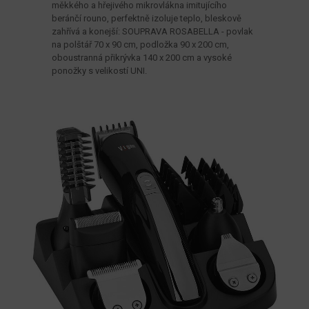
měkkého a hřejivého mikrovlákna imitujícího
beránčí rouno, perfektně izoluje teplo, bleskově
zahřívá a konejší: SOUPRAVA ROSABELLA - povlak
na polštář 70 x 90 cm, podložka 90 x 200 cm,
oboustranná přikrývka 140 x 200 cm a vysoké
ponožky s velikostí UNI.