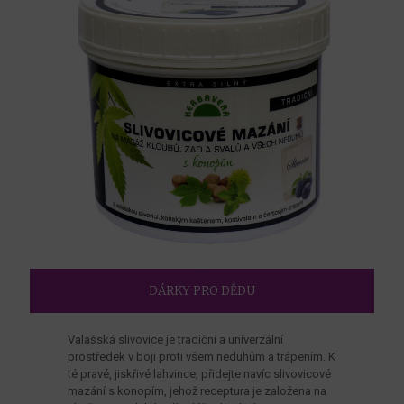
DÁRKY PRO DĚDU
Valašská slivovice je tradiční a univerzální
prostředek v boji proti všem neduhům a trápením. K
té pravé, jiskřivé lahvince, přidejte navíc slivovicové
mazání s konopím, jehož receptura je založena na