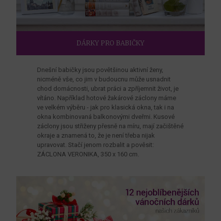
DÁRKY PRO BABIČKY
Dnešní babičky jsou povětšinou aktivní ženy,
nicméně vše, co jim v budoucnu může usnadnit
chod domácnosti, ubrat práci a zpříjemnit život, je
vítáno. Například hotové žakárové záclony máme
ve velkém výběru - jak pro klasická okna, tak i na
okna kombinovaná balkonovými dveřmi. Kusové
záclony jsou střiženy přesně na míru, mají začištěné
okraje a znamená to, že je není třeba nijak
upravovat. Stačí jenom rozbalit a pověsit:
ZÁCLONA VERONIKA, 350 x 160 cm.