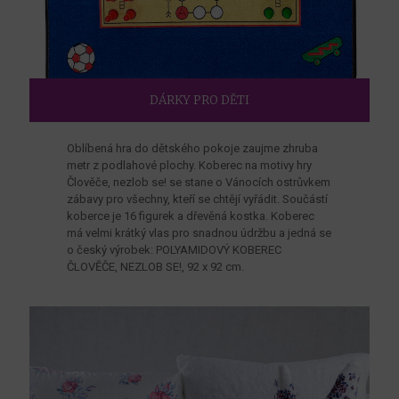
DÁRKY PRO DĚTI
Oblíbená hra do dětského pokoje zaujme zhruba
metr z podlahové plochy. Koberec na motivy hry
Člověče, nezlob se! se stane o Vánocích ostrůvkem
zábavy pro všechny, kteří se chtějí vyřádit. Součástí
koberce je 16 figurek a dřevěná kostka. Koberec
má velmi krátký vlas pro snadnou údržbu a jedná se
o český výrobek: POLYAMIDOVÝ KOBEREC
ČLOVĚČE, NEZLOB SE!, 92 x 92 cm.