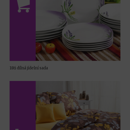
18ti dílná jídelní sada