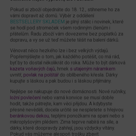
Pokud si zboží objednáte do 18. 12., stihneme ho za
vámi dopravit až domů. Výběr z oddělení
BESTSELLERY SKLADEM
je plný stálic i novinek, které
se hodí pod stromeček všem rodinným členům i
přátelům. Řadu zboží vám dovezeme bez poplatků za
dopravu, a vy se už teď můžete těšit na balení dárků.
Věnovat něco hezkého lze i bez velkých výdajů.
Popřemýšlejte o tom, jak každého potěšit, co má rád,
byť by to dostal několikrát do roka. Může to být dárková
kazeta voňavých čajů
, hrnek
s utajeným náramkem
uvnitř,
povlak na polštář
do oblíbeného křesla. Dárky
kupujte s láskou a pak budou i s láskou přijímány.
Nejlépe se nakupuje do nové domácnosti. Nové ručníky,
ložní povlečení
nebo varná konvice se musí dobře
hodit, takže pátrejte, kam věci přijdou. A kdybyste
přesně nevěděli, docela určitě se nespletete s hřejivou
beránkovou dekou
, teplými ponožkami na spaní nebo s
mikroplyšovým plédem. Zima teprve nabírá na síle, a
dárky, které doopravdy zahřejí, jsou vždycky vítány.
Pokud vás můžeme alespoň trošku zbavit