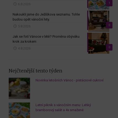
1
6.8.2026
Nakoukli jsme do Ježíškova seznamu. Tohle
budou opět vánoční hity.
0
5.8.2026
Jak se fotí Vánoce v létě? Proměna obýváku
krok za krokem
0
4.8.2026
Nejčtenější tento týden
Novinka letošních Vánoc - pistáciové cukroví
Letní piknik s vánočním menu: Lehký
bramborový salát a 4x smažené