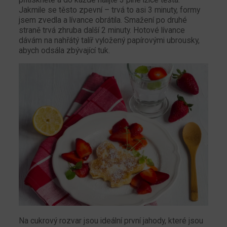
přitiskněte a do každé nalijte 3 plné lžíce těsta.
Jakmile se těsto zpevní – trvá to asi 3 minuty, formy
jsem zvedla a lívance obrátila. Smažení po druhé
straně trvá zhruba další 2 minuty. Hotové lívance
dávám na nahřátý talíř vyložený papírovými ubrousky,
abych odsála zbývající tuk.
Na cukrový rozvar jsou ideální první jahody, které jsou