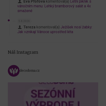
Eva Pfofova
komentoval(a)
Letní piknik s
vánočním menu: Lehký bramborový salát a 4x
smažené
5.8.2026
Tereza
komentoval(a)
Ježíšek nosí žabky:
Jak vznikají Vánoce uprostřed léta
Náš Instagram
decodoma.cz