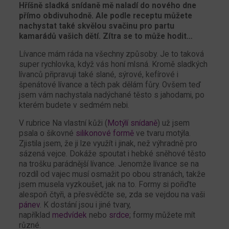
Hříšně sladká snídaně mě naladí do nového dne
přímo obdivuhodně. Ale podle receptu můžete
nachystat také skvělou svačinu pro partu
kamarádů vašich dětí. Zítra se to může hodit…
Lívance mám ráda na všechny způsoby. Je to taková
super rychlovka, když vás honí mlsná. Kromě sladkých
lívanců připravuji také slané, sýrové, kefírové i
špenátové lívance a těch pak dělám fůry. Ovšem teď
jsem vám nachystala nadýchané těsto s jahodami, po
kterém budete v sedmém nebi.
V rubrice Na vlastní kůži (
Motýlí snídaně
) už jsem
psala o šikovné
silikonové formě
ve tvaru motýla.
Zjistila jsem, že ji lze využít i jinak, než výhradně pro
sázená vejce. Dokáže spoutat i hebké sněhové těsto
na trošku parádnější lívance. Jenomže lívance se na
rozdíl od vajec musí osmažit po obou stranách, takže
jsem musela vyzkoušet, jak na to. Formy si pořiďte
alespoň čtyři, a přesvědčte se, zda se vejdou na vaši
pánev
. K dostání jsou i jiné tvary,
například
medvídek
nebo
srdce
; formy můžete mít
různé.