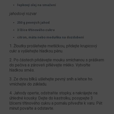
řepkový olej na smažení
jahodový rozvar
250 g pevných jahod
3 lžíce třtinového cukru
citron, máta nebo meduňka na dozdobení
1. Žloutky prošlehejte metličkou, přidejte krupicový
cukr a vyšlehejte hladkou pěnu.
2. Po částech přidávejte mouku smíchanou s práškem
do pečiva a zároveň přilévejte mléko. Vytvořte
hladkou směs.
3. Ze dvou bílků ušlehejte pevný sníh a lehce ho
vmíchejte do základu.
4. Jahody operte, odstraňte stopky, a nakrájejte na
úhledné kousky. Dejte do kastrolku, posypejte 3
lžícemi třtinového cukru a pomalu přiveďte k varu. Pět
minut povařte a odstavte.