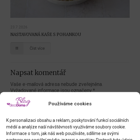
23.7.2026
NASTAVOVANÁ KAŠE S POHANKOU
Číst více
Napsat komentář
Vaše e-mailová adresa nebude zveřejněna.
Vyžadované informace jsou označeny
*
Komentář
*
Používáme cookies
K personalizaci obsahu a reklam, poskytování funkcí sociálních
médií a analýze naší návštěvnosti využíváme soubory cookie.
Informace o tom, jak náš web používáte, sdílíme se svými
partnery pro sociální média, inzerci a analýzy. Partneři tyto údaje