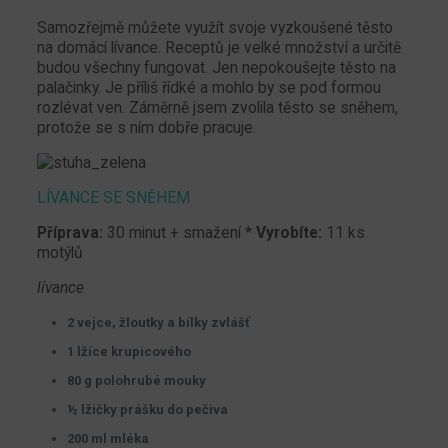
Samozřejmě můžete využít svoje vyzkoušené těsto
na domácí lívance. Receptů je velké množství a určitě
budou všechny fungovat. Jen nepokoušejte těsto na
palačinky. Je příliš řídké a mohlo by se pod formou
rozlévat ven. Záměrně jsem zvolila těsto se sněhem,
protože se s ním dobře pracuje.
LÍVANCE SE SNĚHEM
Příprava:
30 minut + smažení *
Vyrobíte:
11 ks
motýlů
lívance
2 vejce, žloutky a bílky zvlášť
1 lžíce krupicového
80 g polohrubé mouky
½ lžičky prášku do pečiva
200 ml mléka