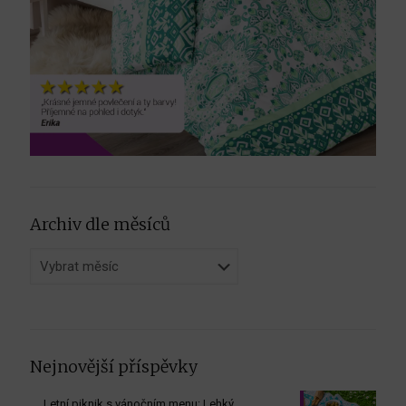
Archiv dle měsíců
Archiv
dle
měsíců
Nejnovější příspěvky
Letní piknik s vánočním menu: Lehký