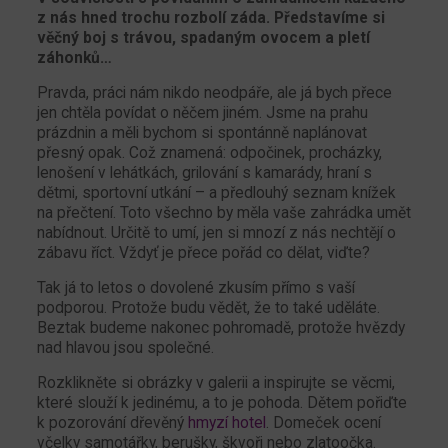
z nás hned trochu rozbolí záda. Představíme si
věčný boj s trávou, spadaným ovocem a pletí
záhonků…
Pravda, práci nám nikdo neodpáře, ale já bych přece
jen chtěla povídat o něčem jiném. Jsme na prahu
prázdnin a měli bychom si spontánně naplánovat
přesný opak. Což znamená: odpočinek, procházky,
lenošení v lehátkách, grilování s kamarády, hraní s
dětmi, sportovní utkání – a předlouhý seznam knížek
na přečtení. Toto všechno by měla vaše zahrádka umět
nabídnout. Určitě to umí, jen si mnozí z nás nechtějí o
zábavu říct. Vždyť je přece pořád co dělat, viďte?
Tak já to letos o dovolené zkusím přímo s vaší
podporou. Protože budu vědět, že to také uděláte.
Beztak budeme nakonec pohromadě, protože hvězdy
nad hlavou jsou společné.
Rozklikněte si obrázky v galerii a inspirujte se věcmi,
které slouží k jedinému, a to je pohoda. Dětem pořiďte
k pozorování dřevěný
hmyzí hotel
. Domeček ocení
včelky samotářky, berušky, škvoři nebo zlatoočka.