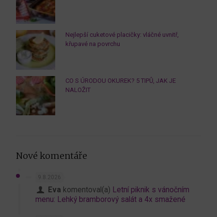
Nejlepší cuketové placičky: vláčné uvnitř,
křupavé na povrchu
CO S ÚRODOU OKUREK? 5 TIPŮ, JAK JE
NALOŽIT
Nové komentáře
9.8.2026
Eva
komentoval(a)
Letní piknik s vánočním
menu: Lehký bramborový salát a 4x smažené