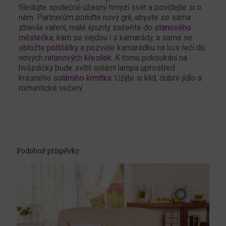
Sledujte společně úžasný hmyzí svět a povídejte si o
něm. Partnerům pořiďte nový
gril
, abyste se sama
zbavila vaření, malé špunty zažeňte do
stanového
městečka
, kam se vejdou i s kamarády, a sama se
obložte
polštářky
a pozvěte kamarádku na kus řeči do
nových
ratanových křesílek
. K tomu pokoukání na
hvězdičky bude svítit solární lampa uprostřed
krásného
solárního krmítka
. Užijte si klid, dobré jídlo a
romantické večery.
Podobné příspěvky