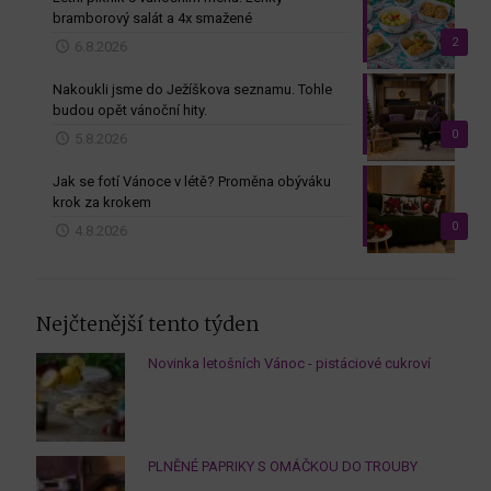
bramborový salát a 4x smažené
2
6.8.2026
Nakoukli jsme do Ježíškova seznamu. Tohle
budou opět vánoční hity.
0
5.8.2026
Jak se fotí Vánoce v létě? Proměna obýváku
krok za krokem
0
4.8.2026
Nejčtenější tento týden
Novinka letošních Vánoc - pistáciové cukroví
PLNĚNÉ PAPRIKY S OMÁČKOU DO TROUBY