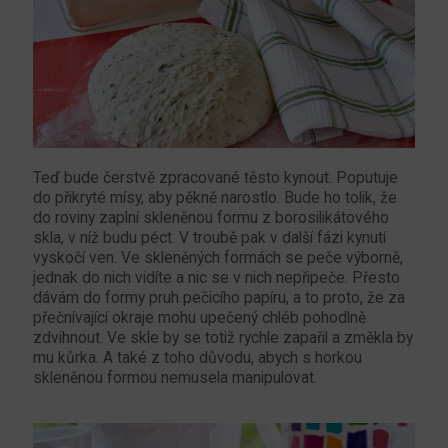
Teď bude čerstvě zpracované těsto kynout. Poputuje
do přikryté mísy, aby pěkně narostlo. Bude ho tolik, že
do roviny zaplní skleněnou formu z borosilikátového
skla, v níž budu péct. V troubě pak v další fázi kynutí
vyskočí ven. Ve skleněných formách se peče výborně,
jednak do nich vidíte a nic se v nich nepřipeče. Přesto
dávám do formy pruh pečicího papíru, a to proto, že za
přečnívající okraje mohu upečený chléb pohodlně
zdvihnout. Ve skle by se totiž rychle zapařil a změkla by
mu kůrka. A také z toho důvodu, abych s horkou
skleněnou formou nemusela manipulovat.