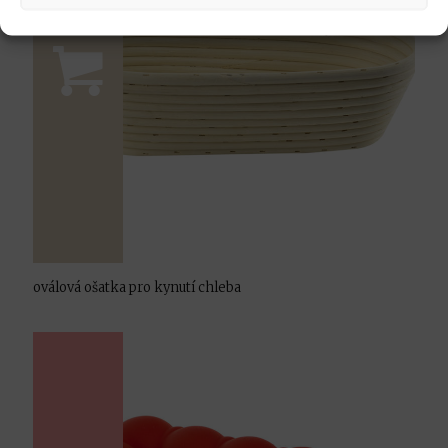
oválová ošatka pro kynutí chleba