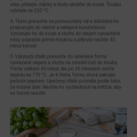
stěn, přidejte otáčky a těsto uhněťte do koule. Troubu
vyhřejte na 220 °C.
4. Těsto přesuňte na pomoučněný vál a důkladně ho
propracujte do vláčné a nelepivé konzistence.
Vytvarujte ho do koule a vložte do olejem vymaštěné
mísy, poprašte jemně moukou a přikryté nechte 45
minut kynout.
5. Vykynutý chléb přesuňte do skleněné formy
vymazané olejem a vložte na střední rošt do trouby.
Pečte celkem 45 minut, ale po 35 minutách snižte
teplotu na 170 °C. Je-li třeba, formu shora zakryjte
pečicím papírem. Upečený chléb poznáte podle toho,
že krásně duní. Nechte ho vychladnout na mřížce, aby
ve formě nezvlhl.