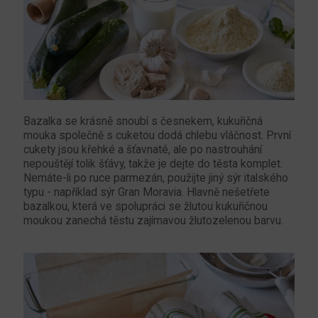
Bazalka se krásně snoubí s česnekem, kukuřičná
mouka společně s cuketou dodá chlebu vláčnost. První
cukety jsou křehké a šťavnaté, ale po nastrouhání
nepouštějí tolik šťávy, takže je dejte do těsta komplet.
Nemáte-li po ruce parmezán, použijte jiný sýr italského
typu - například sýr Gran Moravia. Hlavně nešetřete
bazalkou, která ve spolupráci se žlutou kukuřičnou
moukou zanechá těstu zajímavou žlutozelenou barvu.