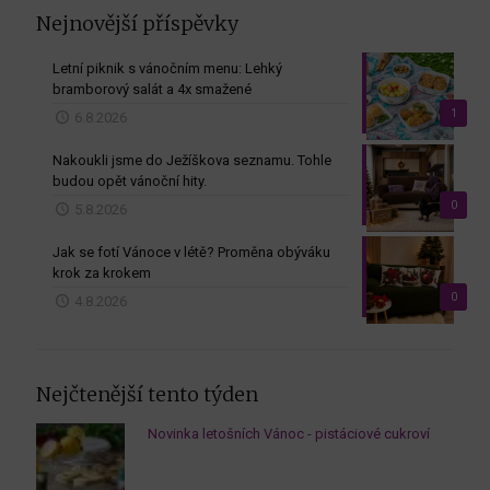
Nejnovější příspěvky
Letní piknik s vánočním menu: Lehký
bramborový salát a 4x smažené
1
6.8.2026
Nakoukli jsme do Ježíškova seznamu. Tohle
budou opět vánoční hity.
0
5.8.2026
Jak se fotí Vánoce v létě? Proměna obýváku
krok za krokem
0
4.8.2026
Nejčtenější tento týden
Novinka letošních Vánoc - pistáciové cukroví