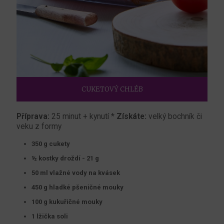
CUKETOVÝ CHLÉB
Příprava:
25 minut + kynutí *
Získáte:
velký bochník či
veku z formy
350 g cukety
½ kostky droždí - 21 g
50 ml vlažné vody na kvásek
450 g hladké pšeničné mouky
100 g kukuřičné mouky
1 lžička soli