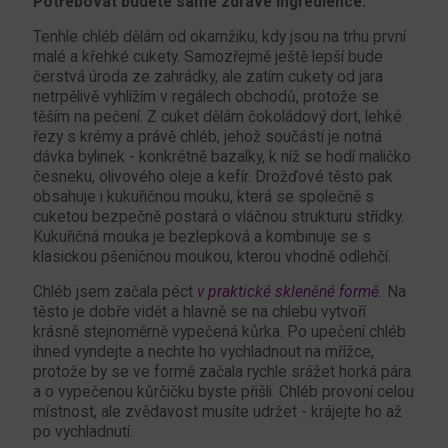
Potřebovat budete samé zdravé ingredience.
Tenhle chléb dělám od okamžiku, kdy jsou na trhu první
malé a křehké cukety. Samozřejmě ještě lepší bude
čerstvá úroda ze zahrádky, ale zatím cukety od jara
netrpělivě vyhlížím v regálech obchodů, protože se
těším na pečení. Z cuket dělám čokoládový dort, lehké
řezy s krémy a právě chléb, jehož součástí je notná
dávka bylinek - konkrétně bazalky, k níž se hodí maličko
česneku, olivového oleje a kefír. Drožďové těsto pak
obsahuje i kukuřičnou mouku, která se společně s
cuketou bezpečně postará o vláčnou strukturu střídky.
Kukuřičná mouka je bezlepková a kombinuje se s
klasickou pšeničnou moukou, kterou vhodně odlehčí.
Chléb jsem začala péct
v praktické skleněné formě.
Na
těsto je dobře vidět a hlavně se na chlebu vytvoří
krásně stejnoměrně vypečená kůrka. Po upečení chléb
ihned vyndejte a nechte ho vychladnout na mřížce,
protože by se ve formě začala rychle srážet horká pára
a o vypečenou kůrčičku byste přišli. Chléb provoní celou
místnost, ale zvědavost musíte udržet - krájejte ho až
po vychladnutí.