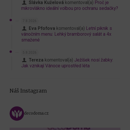
Slávka Kuželová
komentoval(a)
Proč je
mikrovlákno ideální volbou pro ochranu sedačky?
7.8.2026
Eva Pfofova
komentoval(a)
Letní piknik s
vánočním menu: Lehký bramborový salát a 4x
smažené
5.8.2026
Tereza
komentoval(a)
Ježíšek nosí žabky:
Jak vznikají Vánoce uprostřed léta
Náš Instagram
decodoma.cz