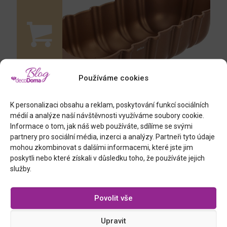
Používáme cookies
K personalizaci obsahu a reklam, poskytování funkcí sociálních
médií a analýze naší návštěvnosti využíváme soubory cookie.
Informace o tom, jak náš web používáte, sdílíme se svými
partnery pro sociální média, inzerci a analýzy. Partneři tyto údaje
velká kovová forma, délka 33,5 cm
mohou zkombinovat s dalšími informacemi, které jste jim
poskytli nebo které získali v důsledku toho, že používáte jejich
služby.
Povolit vše
Upravit