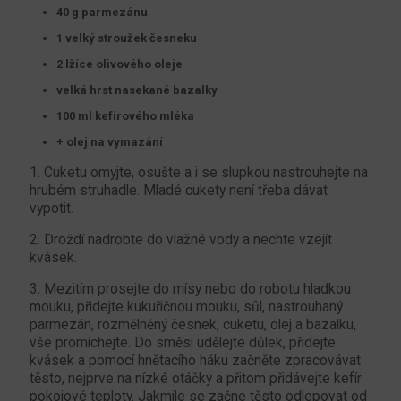
40 g parmezánu
1 velký stroužek česneku
2 lžíce olivového oleje
velká hrst nasekané bazalky
100 ml kefírového mléka
+ olej na vymazání
1. Cuketu omyjte, osušte a i se slupkou nastrouhejte na
hrubém struhadle. Mladé cukety není třeba dávat
vypotit.
2. Droždí nadrobte do vlažné vody a nechte vzejít
kvásek.
3. Mezitím prosejte do mísy nebo do robotu hladkou
mouku, přidejte kukuřičnou mouku, sůl, nastrouhaný
parmezán, rozmělněný česnek, cuketu, olej a bazalku,
vše promíchejte. Do směsi udělejte důlek, přidejte
kvásek a pomocí hnětacího háku začněte zpracovávat
těsto, nejprve na nízké otáčky a přitom přidávejte kefír
pokojové teploty. Jakmile se začne těsto odlepovat od