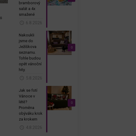
bramborový
salát a 4x
smažené
os
6.8.2026
Nakoukli
jsme do
Ježíškova
0
seznamu.
Tohle budou
opět vánoční
hity.
5.8.2026
Jak se fotí
Vánoce v
létě?
0
Proměna
a
obýváku krok
za krokem
4.8.2026