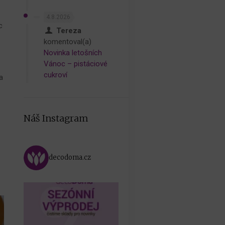
4.8.2026
c
Tereza
komentoval(a)
Novinka letošních
Vánoc – pistáciové
cukroví
a
Náš Instagram
decodoma.cz