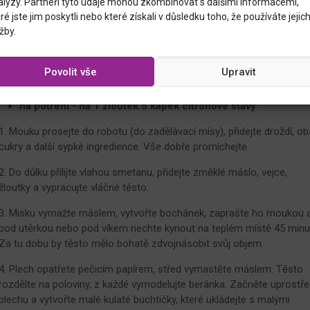
alýzy. Partneři tyto údaje mohou zkombinovat s dalšími informacemi,
Na dokončení
ré jste jim poskytli nebo které získali v důsledku toho, že používáte jejic
žby.
kousek másla
2 hrozinky a 2 hřebíčky
Povolit vše
Upravit
semínka bílého a černého sezamu / máku
na potření - na 1 žloutek 5 kapek citronové šťávy
1. Mouku prosejte do robotu (do zadělávací mísy), přidejte droždí, ob
cukry a další sypké ingredience. Vše dobře promíchejte.
2. Do důlku přilijte vlahou smetanu, přidejte změklé máslo, vejce,
žloutky a vypracujte vláčné těsto.
3. Misku vymažte máslem, vytvořte bochánek, zaprašte ho moukou 
pod utěrkou nebo pod víkem nechte kynout na teplém místě 45 minu
Za tu dobu by těsto mělo bohatě zdvojnásobit svůj objem.
4. Plech opatřete pečicím papírem, střed vymastěte máslem. Těsto
rozdělte na poloviny, z každé vymodelujte beránka. Začněte uprostře
plechu a vytvořte malé kulaté buchtičky, které ukládejte s malými