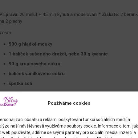
Příprava:
20 minut + 45 min kynutí a modelování *
Získáte:
2 beránk
na 2 plechy
Těsto
500 g hladké mouky
1 balíček sušeného droždí, nebo 30 g kvasnic
90 g krupicového cukru
balíček vanilkového cukru
špetka soli
½ lžičky mleté kurkumy
Používáme cookies
2 lžičky mleté pomerančové kůry
300 ml vlažné smetany
ersonalizaci obsahu a reklam, poskytování funkcí sociálních médií a
90 g změklého másla
alýze naší návštěvnosti využíváme soubory cookie. Informace o tom, jak
 web používáte, sdílíme se svými partnery pro sociální média, inzerci a
1 vejce + 2 žloutky