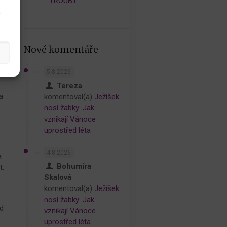
TROUBY
h
Nové komentáře
5.8.2026
Tereza
a
komentoval(a)
Ježíšek
nosí žabky: Jak
vznikají Vánoce
uprostřed léta
4.8.2026
a
Bohumíra
t.
Skalová
komentoval(a)
Ježíšek
nosí žabky: Jak
d
vznikají Vánoce
uprostřed léta