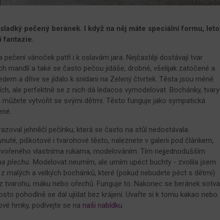
i sladký pečený beránek. I když na něj máte speciální formu, let
í fantazie.
 pečení vánoček patří i k oslavám jara. Nejčastěji dostávají tvar
 mandlí a také se často pečou jidáše, drobné, všelijak zatočené a
edem a dříve se jídalo k snídani na Zelený čtvrtek. Těsta jsou méně
ch, ale perfektně se z nich dá ledacos vymodelovat. Bochánky, tvary
 si můžete vytvořit se svými dětmi. Těsto funguje jako sympatická
ené.
azoval jehněčí pečínku, která se často na stůl nedostávala.
nuté, piškotové i tvarohové těsto, naleznete v galerii pod článkem,
vytvořeného vlastníma rukama, modelováním. Tím nejjednodušším
na plechu.
Modelovat neumím, ale umím upéct buchty - zvolila jsem
í z malých a velkých bochánků, které (pokud nebudete péct s dětmi)
 z tvarohu, máku nebo ořechů. Funguje to. Nakonec se beránek sotv
rosto pohodlně se dal ujídat bez krájení. Uvařte si k tomu kakao nebo
ové hrnky, podívejte se na
naši nabídku
.