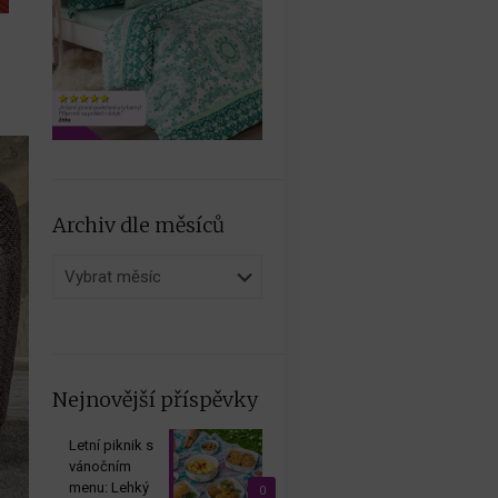
Archiv dle měsíců
Archiv
dle
měsíců
Nejnovější příspěvky
Letní piknik s
vánočním
menu: Lehký
0