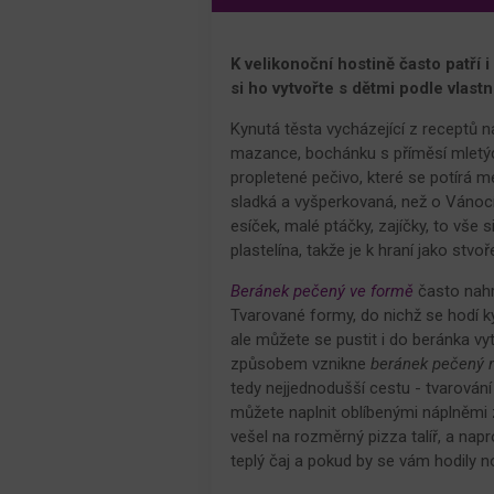
K velikonoční hostině často patří 
si ho vytvořte s dětmi podle vlastn
Kynutá těsta vycházející z receptů na
mazance, bochánku s příměsí mletých
propletené pečivo, které se potírá m
sladká a vyšperkovaná, než o Vánocí
esíček, malé ptáčky, zajíčky, to vše
plastelína, takže je k hraní jako stvoř
Beránek pečený ve formě
často nahr
Tvarované formy, do nichž se hodí ky
ale můžete se pustit i do beránka 
způsobem vznikne
beránek pečený 
tedy nejjednodušší cestu - tvarován
můžete naplnit oblíbenými náplněmi
vešel na rozměrný pizza talíř, a nap
teplý čaj a pokud by se vám hodily n