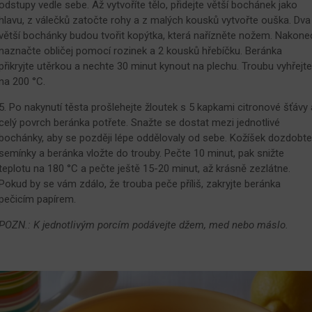
odstupy vedle sebe. Až vytvoříte tělo, přidejte větší bochánek jako
hlavu, z válečků zatočte rohy a z malých kousků vytvořte ouška. Dva
větší bochánky budou tvořit kopýtka, která nařízněte nožem. Nakone
naznačte obličej pomocí rozinek a 2 kousků hřebíčku. Beránka
přikryjte utěrkou a nechte 30 minut kynout na plechu. Troubu vyhřejte
na 200 °C.
5. Po nakynutí těsta prošlehejte žloutek s 5 kapkami citronové šťávy 
celý povrch beránka potřete. Snažte se dostat mezi jednotlivé
bochánky, aby se později lépe oddělovaly od sebe. Kožíšek dozdobte
semínky a beránka vložte do trouby. Pečte 10 minut, pak snižte
teplotu na 180 °C a pečte ještě 15-20 minut, až krásně zezlátne.
Pokud by se vám zdálo, že trouba peče příliš, zakryjte beránka
pečicím papírem.
POZN.: K jednotlivým porcím podávejte džem, med nebo máslo.