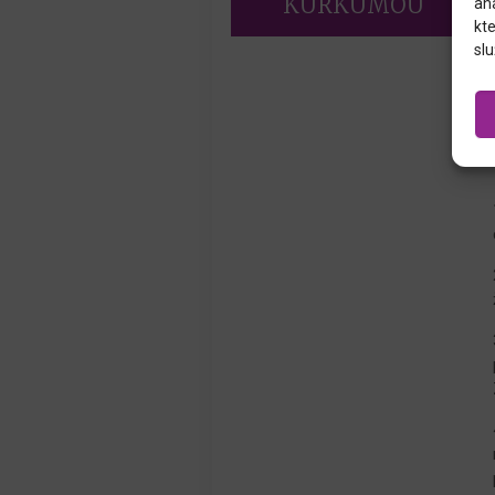
KURKUMOU
an
kte
slu