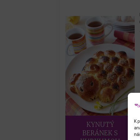
K p
KYNUTÝ
an
BERÁNEK S
náš