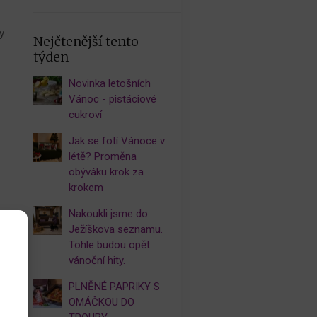
y
Nejčtenější tento
týden
Novinka letošních
Vánoc - pistáciové
cukroví
Jak se fotí Vánoce v
létě? Proměna
obýváku krok za
krokem
Nakoukli jsme do
Ježíškova seznamu.
Tohle budou opět
vánoční hity.
PLNĚNÉ PAPRIKY S
OMÁČKOU DO