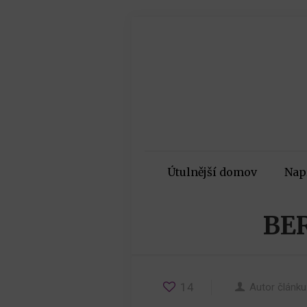
Útulnější domov
Nap
BE
14
Autor článku