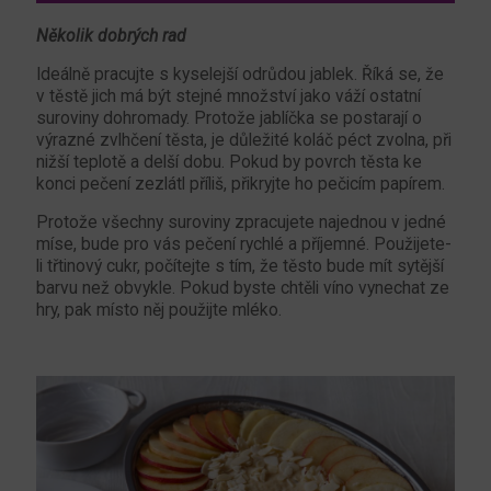
Několik dobrých rad
Ideálně pracujte s kyselejší odrůdou jablek. Říká se, že
v těstě jich má být stejné množství jako váží ostatní
suroviny dohromady. Protože jablíčka se postarají o
výrazné zvlhčení těsta, je důležité koláč péct zvolna, při
nižší teplotě a delší dobu. Pokud by povrch těsta ke
konci pečení zezlátl příliš, přikryjte ho pečicím papírem.
Protože všechny suroviny zpracujete najednou v jedné
míse, bude pro vás pečení rychlé a příjemné. Použijete-
li třtinový cukr, počítejte s tím, že těsto bude mít sytější
barvu než obvykle. Pokud byste chtěli víno vynechat ze
hry, pak místo něj použijte mléko.