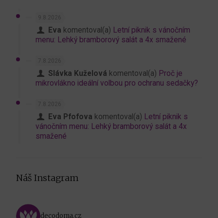
9.8.2026
Eva
komentoval(a)
Letní piknik s vánočním
menu: Lehký bramborový salát a 4x smažené
7.8.2026
Slávka Kuželová
komentoval(a)
Proč je
mikrovlákno ideální volbou pro ochranu sedačky?
7.8.2026
Eva Pfofova
komentoval(a)
Letní piknik s
vánočním menu: Lehký bramborový salát a 4x
smažené
Náš Instagram
decodoma.cz