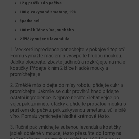
12 g prášku do pečiva
100 g zakysané smetany, 12%
špetka soli
100 ml bílého vína, suchého
2 lžičky sušené levandule
1. Veškeré ingredience ponechejte v pokojové teplotě.
Formu vymažte máslem a vysypejte hrubou moukou.
Jablka oloupejte, zbavte jádřinců a rozkrájejte na malé
kostičky. Přidejte k nim 2 lžíce hladké mouky a
promíchejte je.
2. Změklé máslo dejte do mísy robotu, přidejte cukr a
promíchejte. Jakmile se cukr provlhčí, hned přidejte
ostatní ingredience. Nejprve nechte šlehat vejce po
vejci, pak zmírněte otáčky a přidejte prosátou mouku s
práškem do pečiva, pak zakysanou smetanu, sůl a bílé
víno. Pomalu vymíchejte hladké krémové těsto.
3. Ručně pak vmíchejte sušenou levanduli a kostičky
jablek obalené v mouce, těsto přesuňte do formy na