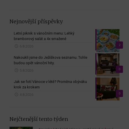
Nejnovější příspěvky
Letní piknik s vánočním menu: Lehký
bramborový salát a 4x smažené
2
6.8.2026
Nakoukli jsme do Ježíškova seznamu. Tohle
budou opět vánoční hity.
0
5.8.2026
Jak se fotí Vánoce v létě? Proměna obýváku
krok za krokem
0
4.8.2026
Nejčtenější tento týden