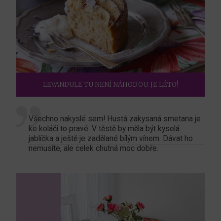
LEVANDULE TU NENÍ NÁHODOU. JE LÉTO!
Všechno nakyslé sem! Hustá zakysaná smetana je
ke koláči to pravé. V těstě by měla být kyselá
jablíčka a ještě je zadělané bílým vínem. Dávat ho
nemusíte, ale celek chutná moc dobře.