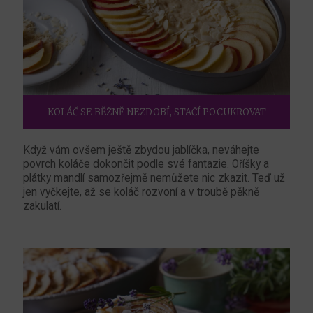
KOLÁČ SE BĚŽNĚ NEZDOBÍ, STAČÍ POCUKROVAT
Když vám ovšem ještě zbydou jablíčka, neváhejte
povrch koláče dokončit podle své fantazie. Oříšky a
plátky mandlí samozřejmě nemůžete nic zkazit. Teď už
jen vyčkejte, až se koláč rozvoní a v troubě pěkně
zakulatí.