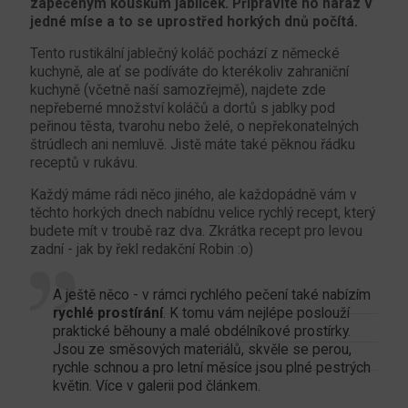
zapečeným kouskům jablíček. Připravíte ho naráz v
jedné míse a to se uprostřed horkých dnů počítá.
Tento rustikální jablečný koláč pochází z německé
kuchyně, ale ať se podíváte do kterékoliv zahraniční
kuchyně (včetně naší samozřejmě), najdete zde
nepřeberné množství koláčů a dortů s jablky pod
peřinou těsta, tvarohu nebo želé, o nepřekonatelných
štrúdlech ani nemluvě. Jistě máte také pěknou řádku
receptů v rukávu.
Každý máme rádi něco jiného, ale každopádně vám v
těchto horkých dnech nabídnu velice rychlý recept, který
budete mít v troubě raz dva. Zkrátka recept pro levou
zadní - jak by řekl redakční Robin :o)
A ještě něco - v rámci rychlého pečení také nabízím
rychlé prostírání
. K tomu vám nejlépe poslouží
praktické běhouny a malé obdélníkové prostírky.
Jsou ze směsových materiálů, skvěle se perou,
rychle schnou a pro letní měsíce jsou plné pestrých
květin. Více v galerii pod článkem.