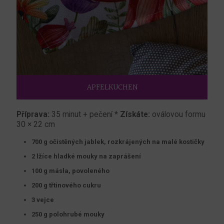
APFELKUCHEN
Příprava:
35 minut + pečení *
Získáte:
oválovou formu
30 × 22 cm
700 g očistěných jablek, rozkrájených na malé kostičky
2 lžíce hladké mouky na zaprášení
100 g másla, povoleného
200 g třtinového cukru
3 vejce
250 g polohrubé mouky