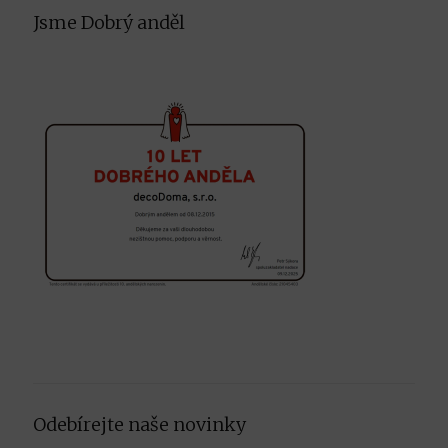
Facebook
Instagram
Pinterest
Jsme Dobrý anděl
Odebírejte naše novinky