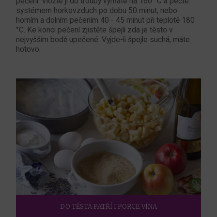
pečení. Vložte ji do trouby vyhřáté na 160 °C a pečte
systémem horkovzduch po dobu 50 minut, nebo
horním a dolním pečením 40 - 45 minut při teplotě 180
°C. Ke konci pečení zjistěte špejlí zda je těsto v
nejvyšším bodě upečené. Vyjde-li špejle suchá, máte
hotovo.
DO TĚSTA PATŘÍ I PORCE VÍNA