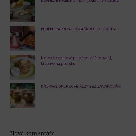
Novinka letošních Vánoc - pistáciové cukroví
PLNĚNÉ PAPRIKY S OMÁČKOU DO TROUBY
Nejlepší cuketové placičky: vláčné uvnitř,
křupavé na povrchu
KŘUPAVÉ OKURKOVÉ ŘEZY BEZ ZAVAŘOVÁNÍ
Nové komentáře