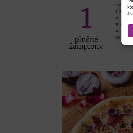
an
1
Houbová j
kte
můžete s
slu
portobell
nasekanou
přispění 
kterou lze
plněné
žampiony