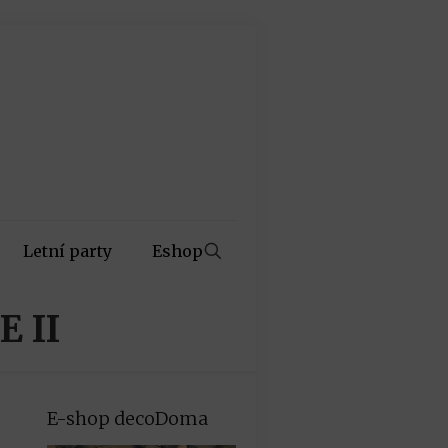
Letní party
Eshop
 II
E-shop decoDoma