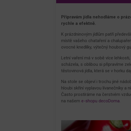
Přípravám jídla nehodláme o prázd
rychle a efektně.
K prázdninovým jídlům patří předevší
místě vašeho chataření a chalupaření
ovocné knedlíky, výtečný houbový gu
Letní vaření má v sobě více lehkosti
scházela, s oblibou si připravíme ze
těstovinová jídla, která se v horku dají
Na stole se objeví i trochu jiné nádo
hloubi skříní vyplavou lívanečníky a
Často prostíráme na čerstvém vzduc
na našem
e-shopu decoDoma.