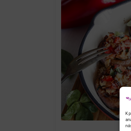
K p
an
náš