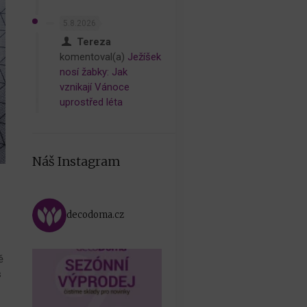
5.8.2026
Tereza
komentoval(a)
Ježíšek
nosí žabky: Jak
vznikají Vánoce
uprostřed léta
Náš Instagram
decodoma.cz
ě
s