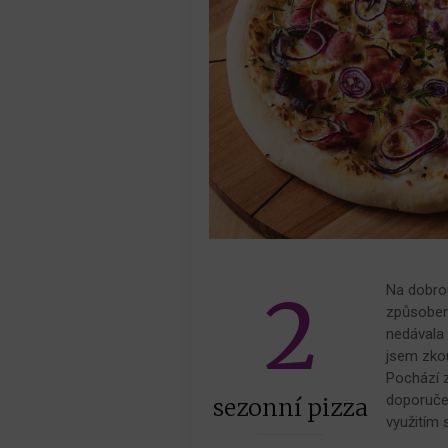
2
Na dobrou
způsobem
nedávala 
jsem zkou
Pochází z
doporuče
sezonní pizza
využitím 