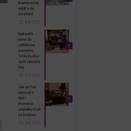
bramborový
salát a 4x
smažené
6.8.2026
Nakoukli
jsme do
Ježíškova
0
seznamu.
Tohle budou
opět vánoční
hity.
5.8.2026
Jak se fotí
Vánoce v
létě?
0
Proměna
obýváku krok
za krokem
4.8.2026