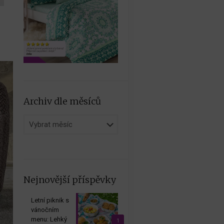
Archiv dle měsíců
Archiv
dle
měsíců
Nejnovější příspěvky
Letní piknik s
vánočním
menu: Lehký
1