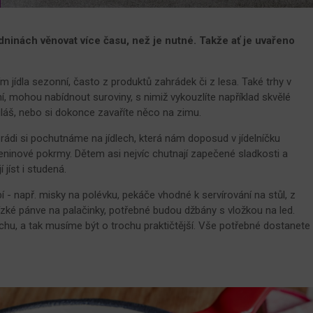
ninách věnovat více času, než je nutné. Takže ať je uvařeno
m jídla sezonní, často z produktů zahrádek či z lesa. Také trhy v
, mohou nabídnout suroviny, s nimiž vykouzlíte například skvělé
láš, nebo si dokonce zavaříte něco na zimu.
, rádi si pochutnáme na jídlech, která nám doposud v jídelníčku
leninové pokrmy. Dětem asi nejvíc chutnají zapečené sladkosti a
 jíst i studená.
bí - např. misky na polévku, pekáče vhodné k servírování na stůl, z
 nízké pánve na palačinky, potřebné budou džbány s vložkou na led.
hu, a tak musíme být o trochu praktičtější. Vše potřebné dostanete