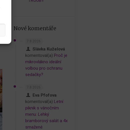
TROUBY
,
h
,
Nové komentáře
7.8.2026
Slávka Kuželová
komentoval(a)
Proč je
mikrovlákno ideální
volbou pro ochranu
sedačky?
7.8.2026
Eva Pfofova
komentoval(a)
Letní
piknik s vánočním
menu: Lehký
bramborový salát a 4x
smažené