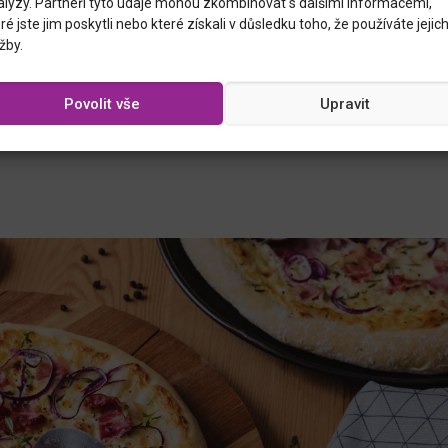
alýzy. Partneři tyto údaje mohou zkombinovat s dalšími informacemi,
ídla patří k prázdninám úplně nejvíc. Než houby začnou pořádně růst
ré jste jim poskytli nebo které získali v důsledku toho, že používáte jejic
i pochutnávat
na krémových žampionech
nebo na velkých odrůdách
žby.
o, které si přinesete z obchodu. Hlavičky hub naplňte libovou slaninou
 červenou kapií, cheddarem a bylinkami, a to vše zapečte za
česnekového másla v troubě. Na přípravu pokrmu si pořiďte pánev,
Povolit vše
Upravit
 do trouby dát i s rukojetí.