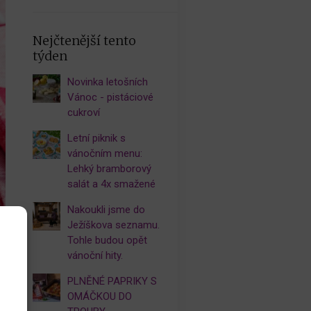
Nejčtenější tento
týden
Novinka letošních
Vánoc - pistáciové
cukroví
Letní piknik s
vánočním menu:
Lehký bramborový
salát a 4x smažené
Nakoukli jsme do
Ježíškova seznamu.
Tohle budou opět
vánoční hity.
PLNĚNÉ PAPRIKY S
OMÁČKOU DO