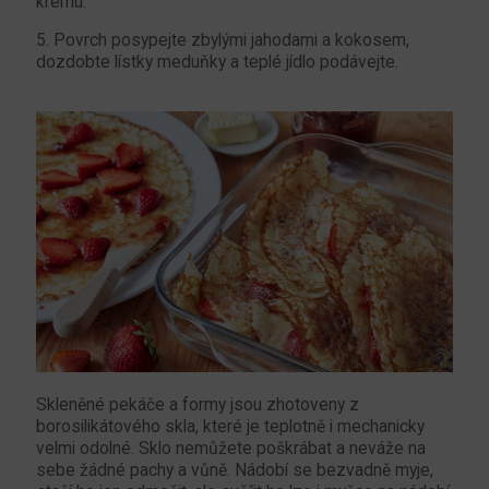
krému.
5. Povrch posypejte zbylými jahodami a kokosem,
dozdobte lístky meduňky a teplé jídlo podávejte.
Skleněné pekáče a formy jsou zhotoveny z
borosilikátového skla, které je teplotně i mechanicky
velmi odolné. Sklo nemůžete poškrábat a neváže na
sebe žádné pachy a vůně. Nádobí se bezvadně myje,