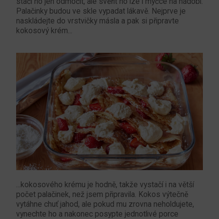
stačí ho jen odmočit, ale svěřit ho lze i myčce na nádobí.
Palačinky budou ve skle vypadat lákavě. Nejprve je
naskládejte do vrstvičky másla a pak si připravte
kokosový krém...
...kokosového krému je hodně, takže vystačí i na větší
počet palačinek, než jsem připravila. Kokos výtečně
vytáhne chuť jahod, ale pokud mu zrovna neholdujete,
vynechte ho a nakonec posypte jednotlivé porce