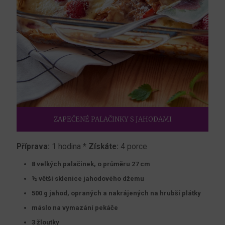
ZAPEČENÉ PALAČINKY S JAHODAMI
Příprava:
1 hodina *
Získáte:
4 porce
8 velkých palačinek, o průměru 27 cm
½ větší sklenice jahodového džemu
500 g jahod, opraných a nakrájených na hrubší plátky
máslo na vymazání pekáče
3 žloutky