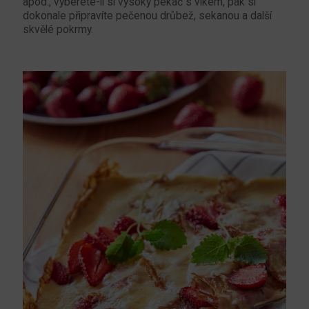
apod., vyberete-li si vysoký pekáč s víkem, pak si
dokonale připravíte pečenou drůbež, sekanou a další
skvělé pokrmy.