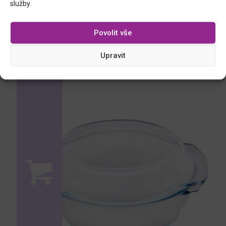
služby.
Povolit vše
pekáč s poklicí Classic, 5,8 a 7 l
Upravit