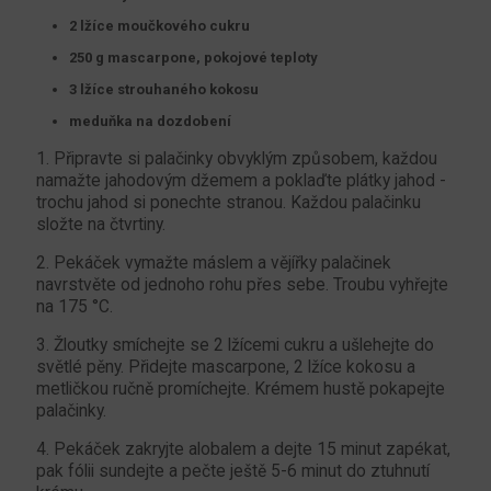
2 lžíce moučkového cukru
250 g mascarpone, pokojové teploty
3 lžíce strouhaného kokosu
meduňka na dozdobení
1. Připravte si palačinky obvyklým způsobem, každou
namažte jahodovým džemem a poklaďte plátky jahod -
trochu jahod si ponechte stranou. Každou palačinku
složte na čtvrtiny.
2. Pekáček vymažte máslem a vějířky palačinek
navrstvěte od jednoho rohu přes sebe. Troubu vyhřejte
na 175 °C.
3. Žloutky smíchejte se 2 lžícemi cukru a ušlehejte do
světlé pěny. Přidejte mascarpone, 2 lžíce kokosu a
metličkou ručně promíchejte. Krémem hustě pokapejte
palačinky.
4. Pekáček zakryjte alobalem a dejte 15 minut zapékat,
pak fólii sundejte a pečte ještě 5-6 minut do ztuhnutí