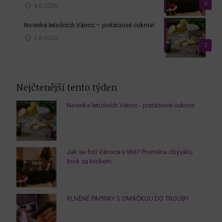
0
4.8.2026
Novinka letošních Vánoc – pistáciové cukroví
3.8.2026
2
Nejčtenější tento týden
Novinka letošních Vánoc - pistáciové cukroví
Jak se fotí Vánoce v létě? Proměna obýváku
krok za krokem
PLNĚNÉ PAPRIKY S OMÁČKOU DO TROUBY