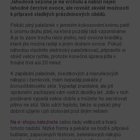
Jahodová sezona je na vrcholu a nabízí nejen
lahodné čerstvé ovoce, ale rovněž skvělé možnosti
k přípravě sladkých prázdninových obědů.
Pekáč plný palačinek v jemném kokosovém krému patří
k onomu druhu jídel, na která později rádi vzpomínáme.
A je to zase trochu něco jiného, než ovocné knedlíky,
které jíte možná raději s jiným druhem ovoce. Pokud
náhodou vlastníte elektrický palačinkovač, připravíte si
oběd velice rychle, protože konečná úprava jídla v
troubě trvá asi 20 minut.
K zapékání palačinek, švestkových a meruňkových
nákypů i žemlovek, mám nejraději
pekáče z
borosilikátového skla.
Vypadají zranitelně, ale při
správném zacházení vám vydrží desítky let. Jídlo v nich
podávané vypadá velice dobře a můžete ho servírovat
přímo na stůl. Sklo udrží teplotu, takže si pekáč plný
dobrot užijete i při stolování pod širým nebem.
Na e-shopu naleznete
celou řadu velikostí a tvarů
tohoto nádobí. Nízké formy a pekáče se hodí k přípravě
bublanin, zapečených těstovin, zeleninových nákypů