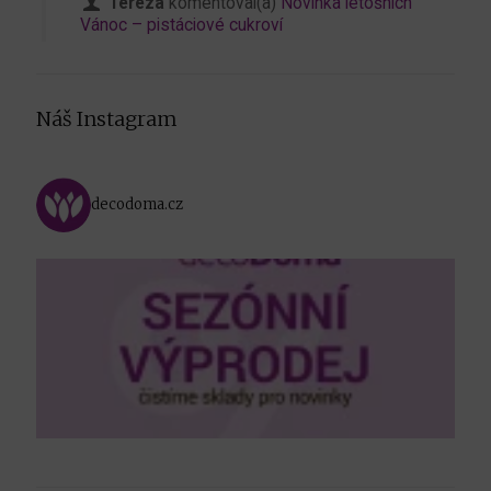
Tereza
komentoval(a)
Novinka letošních
Vánoc – pistáciové cukroví
Náš Instagram
decodoma.cz