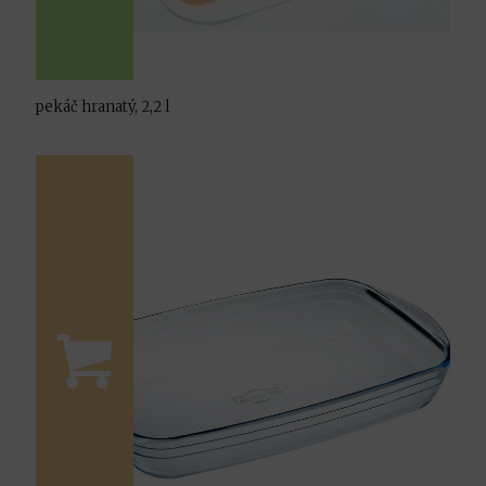
pekáč hranatý, 2,2 l