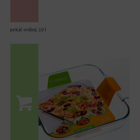
pekáč oválný, 2,9 l