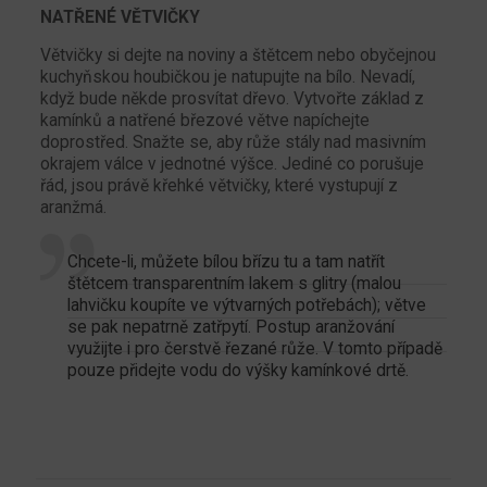
NATŘENÉ VĚTVIČKY
Větvičky si dejte na noviny a štětcem nebo obyčejnou
kuchyňskou houbičkou je natupujte na bílo. Nevadí,
když bude někde prosvítat dřevo. Vytvořte základ z
kamínků a natřené březové větve napíchejte
doprostřed. Snažte se, aby růže stály nad masivním
okrajem válce v jednotné výšce. Jediné co porušuje
řád, jsou právě křehké větvičky, které vystupují z
aranžmá.
Chcete-li, můžete bílou břízu tu a tam natřít
štětcem transparentním lakem s glitry (malou
lahvičku koupíte ve výtvarných potřebách); větve
se pak nepatrně zatřpytí. Postup aranžování
využijte i pro čerstvě řezané růže. V tomto případě
pouze přidejte vodu do výšky kamínkové drtě.