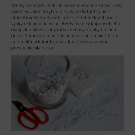
Vrstvy drobných i větších kamínků vhodně zatíží široký
skleněný válec a vytvoří pevný základ, který udrží
stonky květin a větviček. Růže je třeba zkrátit podle
výšky skleněného válce. Květy by měly kopírovat jeho
okraj. Je důležité, aby měly všechny stonky stejnou
délku. Korunka z růží tedy bude v jedné rovině. Listy
ze stonků odstraňte, aby v konečném aranžmá
převládala bílá barva.