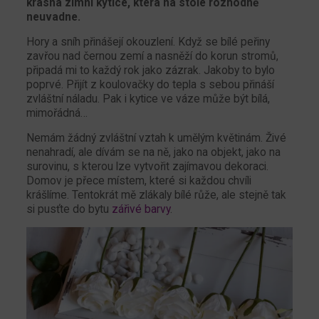
krásná zimní kytice, která na stole rozhodně
neuvadne.
Hory a sníh přinášejí okouzlení. Když se bílé peřiny
zavřou nad černou zemí a nasněží do korun stromů,
připadá mi to každý rok jako zázrak. Jakoby to bylo
poprvé. Přijít z koulovačky do tepla s sebou přináší
zvláštní náladu. Pak i kytice ve váze může být bílá,
mimořádná…
Nemám žádný zvláštní vztah k umělým květinám. Živé
nenahradí, ale dívám se na ně, jako na objekt, jako na
surovinu, s kterou lze vytvořit zajímavou dekoraci.
Domov je přece místem, které si každou chvíli
krášlíme. Tentokrát mě zlákaly bílé růže, ale stejně tak
si pusťte do bytu
zářivé barvy
.