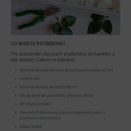
CO BUDETE POTŘEBOVAT
Pro aranžování vázy jsem zvolila bílou drť kamínků a
bílé oblázky. Celkem si připravte:
skleněný silnostěnný válec (použila jsem průměr 22 cm)
6 bílých růží
březové větvičky, dlouhé 25-30 cm
bílý akrylový lak a houbičku, případně štětec
drť bílých kamínků
dekorační bílé kameny (oboje z květinářství nebo z
prodejen s dekoracemi)
štípací kleště