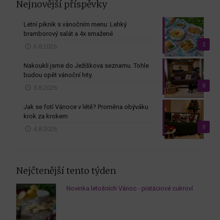
Nejnovější příspěvky
Letní piknik s vánočním menu: Lehký
bramborový salát a 4x smažené
2
6.8.2026
Nakoukli jsme do Ježíškova seznamu. Tohle
budou opět vánoční hity.
0
5.8.2026
Jak se fotí Vánoce v létě? Proměna obýváku
krok za krokem
0
4.8.2026
Nejčtenější tento týden
Novinka letošních Vánoc - pistáciové cukroví