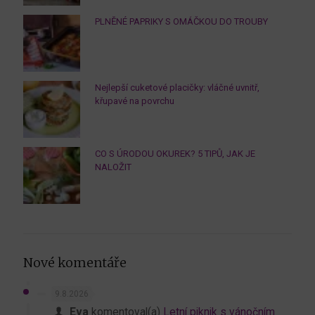
PLNĚNÉ PAPRIKY S OMÁČKOU DO TROUBY
Nejlepší cuketové placičky: vláčné uvnitř,
křupavé na povrchu
CO S ÚRODOU OKUREK? 5 TIPŮ, JAK JE
NALOŽIT
Nové komentáře
9.8.2026
Eva
komentoval(a)
Letní piknik s vánočním