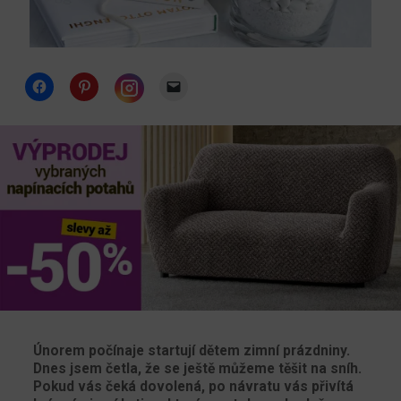
Click
Click
Click
to
to
to
share
share
email
Click
on
on
a
to
Facebook
Pinterest
link
share
(Opens
(Opens
to
on
in
in
a
Instagram
new
new
friend
(Opens
window)
window)
(Opens
in
in
new
new
window)
window)
Únorem počínaje startují dětem zimní prázdniny.
Dnes jsem četla, že se ještě můžeme těšit na sníh.
Pokud vás čeká dovolená, po návratu vás přivítá