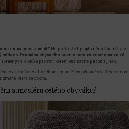
 chuť doma něco změnit? Ne proto, že by bylo něco špatně, ale
nový nádech. Proměna obývacího pokoje nemusí znamenat velké
r správných kroků a prostor kolem vás začne působit jinak.
ru v celé místnosti, a přitom jim stačí jen pár vteřin vaší pozornosti
 změně, která se počítá.
mění atmosféru celého obýváku?