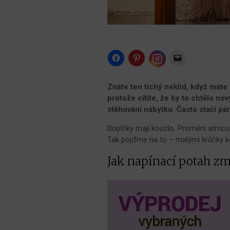
Click
Click
Click
to
to
to
share
share
email
Click
on
on
a
to
Facebook
Pinterest
link
share
Znáte ten tichý neklid, když máte
(Opens
(Opens
to
on
in
in
a
protože cítíte, že by to chtělo 
Instagram
new
new
friend
(Opens
stěhování nábytku. Často stačí pá
window)
window)
(Opens
in
in
new
new
window)
Doplňky mají kouzlo. Promění atmosfé
window)
Tak pojďme na to – malými krůčky ke
Jak napínací potah z