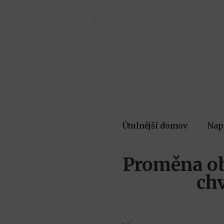
Útulnější domov
Nap
Proměna ob
ch