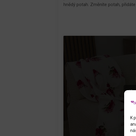
hnědý potah. Změníte potah, přidáte
Kle
K p
an
náš