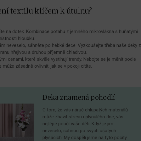
ení textilu klíčem k útulnu?
ítíte na dotek. Kombinace potahu z jemného mikrovlákna s huňatými
ístnosti hloubku.
ám neveselo, sáhněte po hebké dece. Vyzkoušejte třeba naše deky 
stranu hřejivou a druhou příjemně chladivou.
 cenami, které skvěle vystihují trendy. Nebojte se je měnit podle
může zásadně ovlivnit, jak se v pokoji cítíte.
Deka znamená pohodlí
O tom, že vás náruč chlupatých materiálů
může zbavit stresu uplynulého dne, vás
nejlépe poučí vaše děti. Když je jim
neveselo, sáhnou po svých ušatých
plyšácích. My dospělí jsme na tyto pocity