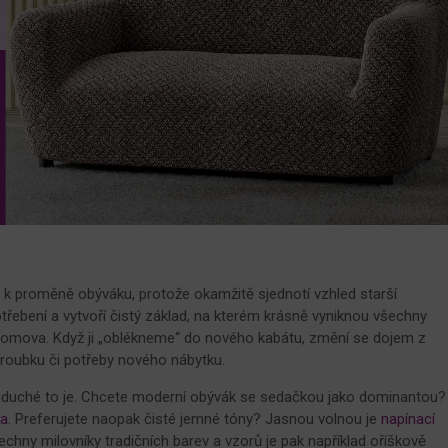
u k proměně obýváku, protože okamžitě sjednotí vzhled starší
řebení a vytvoří čistý základ, na kterém krásně vyniknou všechny
domova. Když ji „oblékneme“ do nového kabátu, změní se dojem z
šroubku či potřeby nového nábytku.
dnoduché to je. Chcete moderní obývák se sedačkou jako dominantou?
ia
. Preferujete naopak čisté jemné tóny? Jasnou volnou je
napínací
šechny milovníky tradičních barev a vzorů je pak například oříškově