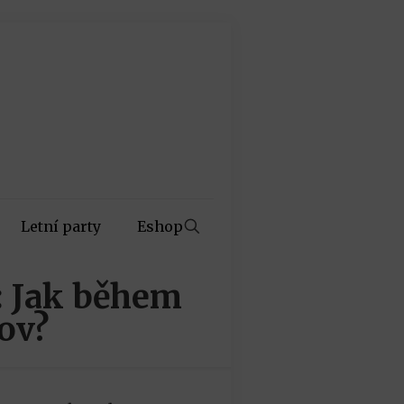
Letní party
Eshop
: Jak během
ov?