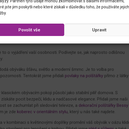
alýzy. Partneři tyto údaje mohou zkombinovat s dalšími informacemi,
ré jste jim poskytli nebo které získali v důsledku toho, že používáte jejic
žby.
Povolit vše
Upravit
 styl pro váš domov?
 to o vyjádření vaší osobnosti. Podívejte se, jak naprosto odlišnou
y:
dodá obýváku šťávu, světlo a moderní šmrnc. Je to volba pro
 pozornosti. Tentokrát jsme přidali
povlaky na polštářky
přímo z látky
lasickém obývacím pokoji působí jako stabilní pilíř domova. S
ískáte pocit bezpečí, klidu a nadčasové elegance. Přidali jsme naši
dost se zachumlat při sledování televize, a
dekorační polštářky Bessy
em je zde
koberec v orientálním stylu
, který u nás také najdete.
a v kombinaci s květinovými doplňky promění váš obývák v oázu klid
 jako stvořený pro lenošení s knihou. Přidali jsme
pléd s růžemi
a také