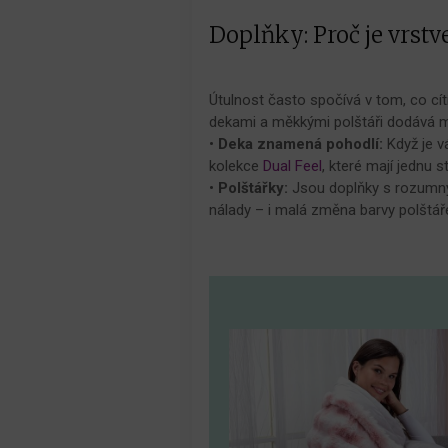
Doplňky: Proč je vrstv
Útulnost často spočívá v tom, co c
dekami a měkkými polštáři dodává m
•
Deka znamená pohodlí:
Když je v
kolekce
Dual Feel
, které mají jednu 
•
Polštářky:
Jsou doplňky s rozumnými
nálady – i malá změna barvy polštáře 