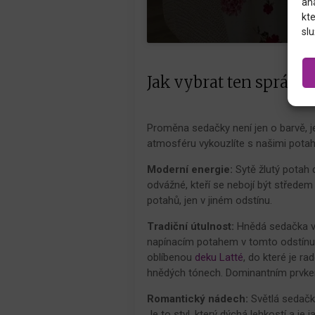
an
kte
slu
Jak vybrat ten správný
Proměna sedačky není jen o barvě, je
atmosféru vykouzlíte s našimi potah
Moderní energie:
Sytě žlutý potah 
odvážné, kteří se nebojí být středem
potahů, jen v jiném odstínu.
Tradiční útulnost:
Hnědá sedačka v k
napínacím potahem v tomto odstínu z
oblíbenou
deku Latté
, do které je ra
hnědých tónech. Dominantním prvk
Romantický nádech:
Světlá sedačk
Je to styl, který dýchá lehkostí a je