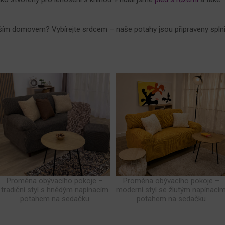
 vaším domovem? Vybírejte srdcem – naše potahy jsou připraveny splni
Proměna obývacího pokoje –
Proměna obývacího pokoje –
tradiční styl s hnědým napínacím
moderní styl se žlutým napínací
potahem na sedačku
potahem na sedačku