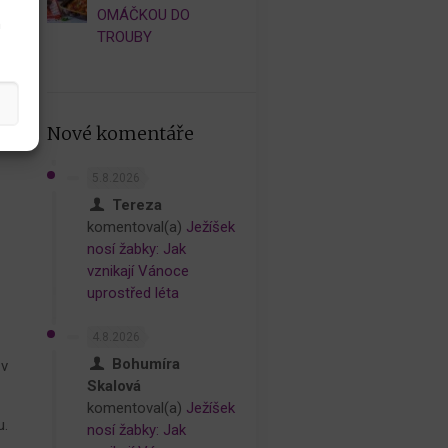
OMÁČKOU DO
h
TROUBY
Nové komentáře
5.8.2026
Tereza
komentoval(a)
Ježíšek
nosí žabky: Jak
vznikají Vánoce
uprostřed léta
4.8.2026
Bohumíra
v
Skalová
komentoval(a)
Ježíšek
u.
nosí žabky: Jak