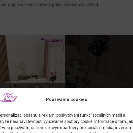
 pár doplňků a váš obývací pokoj získá nový vzhled.
pnutím přijměte marketingové soubory
cookie a povolte tento obsah
Používáme cookies
ersonalizaci obsahu a reklam, poskytování funkcí sociálních médií a
alýze naší návštěvnosti využíváme soubory cookie. Informace o tom, jak
 web používáte, sdílíme se svými partnery pro sociální média, inzerci a