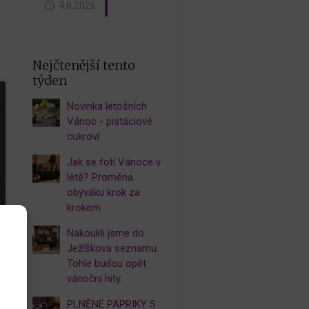
4.8.2026
Nejčtenější tento
týden
Novinka letošních
Vánoc - pistáciové
cukroví
Jak se fotí Vánoce v
létě? Proměna
obýváku krok za
krokem
Nakoukli jsme do
Ježíškova seznamu.
Tohle budou opět
vánoční hity.
PLNĚNÉ PAPRIKY S