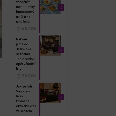
vánočním
menu: Lehký
0
bramborový
salát a 4x
smažené
6.8.2026
Nakoukli
jsme do
Ježíškova
0
seznamu.
Tohle budou
opět vánoční
hity.
5.8.2026
Jak se fotí
Vánoce v
létě?
0
Proměna
obýváku krok
za krokem