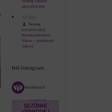
vznikají Vánoce
uprostřed léta
t
4.8.2026
Tereza
komentoval(a)
Novinka letošních
Vánoc – pistáciové
cukroví
Náš Instagram
decodoma.cz
m