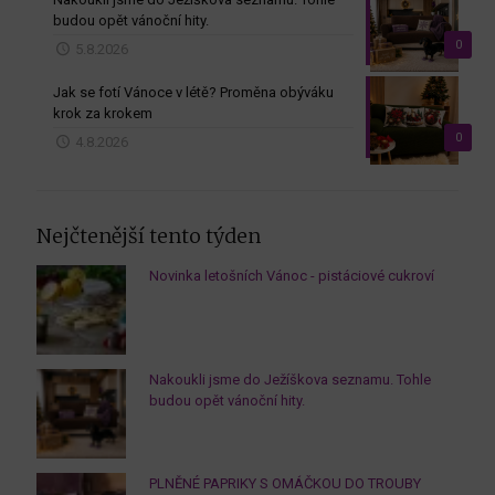
budou opět vánoční hity.
0
5.8.2026
Jak se fotí Vánoce v létě? Proměna obýváku
krok za krokem
0
4.8.2026
Nejčtenější tento týden
Novinka letošních Vánoc - pistáciové cukroví
Nakoukli jsme do Ježíškova seznamu. Tohle
budou opět vánoční hity.
PLNĚNÉ PAPRIKY S OMÁČKOU DO TROUBY