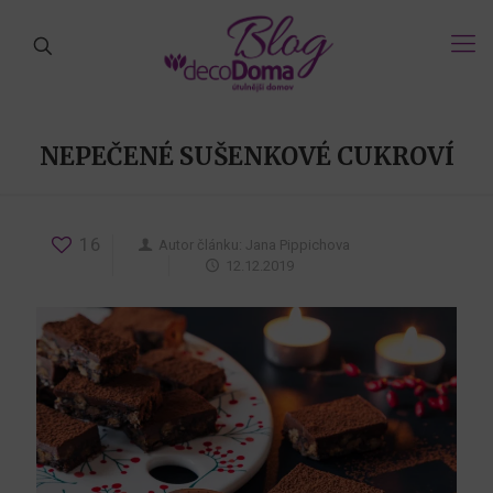
NEPEČENÉ SUŠENKOVÉ CUKROVÍ
16
Autor článku:
Jana Pippichova
12.12.2019