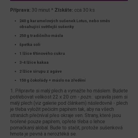
Příprava:
30 minut *
Získáte:
cca 30 ks
240 g karamelových sušenek Lotus, nebo směs
obsahující světlejší sušenky
250 g tradičního másla
špetka soli
1 lžíce třtinového cukru
3-4 lžíce kakaa
2 lžíce sirupu z agáve
150 g čokolády + máslo na zředění
1. Připravte si malý plech a vymažte ho máslem. Budete
potřebovat velikost 22 x 20 cm -
pozn.:
upravila jsem si
malý plech (viz galerie pod článkem) následovně - plech
je třeba vyložit pečicím papírem tak, aby na všech
stranách přečníval přes okraje ven. Strany, které jsou
tvořené pouze papírem, opřete třeba o lehce
pomačkaný alobal. Bude to stačit, protože sušenková
hmota je pevná a neroztéká se.