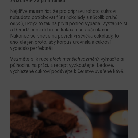
zvládnete za půlhodinku.
Nejdříve musím říct, že pro přípravu tohoto cukroví
nebudete potřebovat fůru čokolády a několik druhů
oříšků, i když to tak na první pohled vypadá. Vystačíte si
s třemi lžícemi dobrého kakaa a se sušenkami.
Nakonec se snese na povrch vrstvička čokolády, to
ano, ale jen proto, aby korpus urovnala a cukroví
vypadalo perfektněji.
Vezměte si k ruce
plech menších rozměrů
, vyhraďte si
půlhodinu na práci, a recept vyzkoušejte. Ledové,
vychlazené cukroví podávejte k čerstvě uvařené kávě.