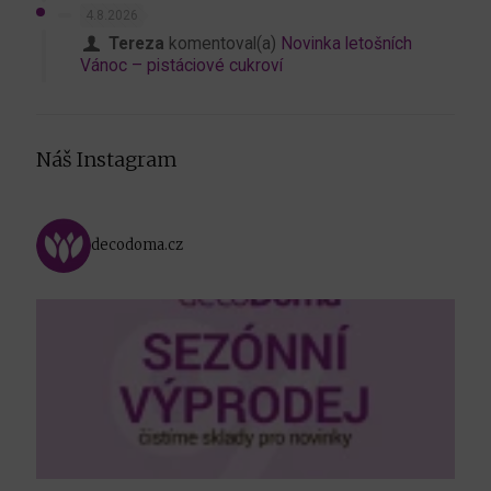
4.8.2026
Tereza
komentoval(a)
Novinka letošních
Vánoc – pistáciové cukroví
Náš Instagram
decodoma.cz