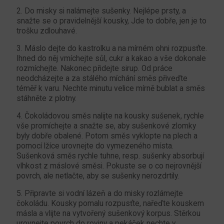
2. Do misky si nalámejte sušenky. Nejlépe prsty, a
snažte se o pravidelnější kousky, Jde to dobře, jen je to
trošku zdlouhavé.
3. Máslo dejte do kastrolku a na mírném ohni rozpusťte.
Ihned do něj vmíchejte sůl, cukr a kakao a vše dokonale
rozmíchejte. Nakonec přidejte sirup. Od práce
neodcházejte a za stálého míchání směs přiveďte
téměř k varu. Nechte minutu velice mírně bublat a směs
stáhněte z plotny.
4. Čokoládovou směs nalijte na kousky sušenek, rychle
vše promíchejte a snažte se, aby sušenkové zlomky
byly dobře obalené. Potom směs vyklopte na plech a
pomocí lžíce urovnejte do vymezeného místa.
Sušenková směs rychle tuhne, resp. sušenky absorbují
vlhkost z máslové směsi. Pokuste se o co nejrovnější
povrch, ale netlačte, aby se sušenky nerozdrtily.
5. Připravte si vodní lázeň a do misky rozlámejte
čokoládu. Kousky pomalu rozpusťte, nařeďte kouskem
másla a vlijte na vytvořený sušenkový korpus. Stěrkou
urovnejte povrch do roviny a pekáček nechte v