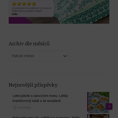
Archiv dle měsíců
Archiv
dle
měsíců
Nejnovější příspěvky
Letní piknik s vánočním menu: Lehký
bramborový salát a 4x smažené
0
6.8.2026
Nakoukli jsme do Ježíškova seznamu. Tohle