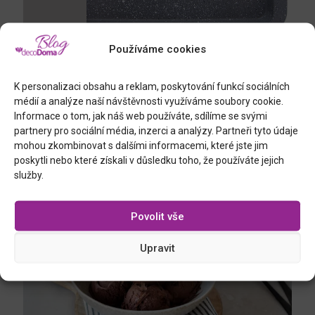
Používáme cookies
K personalizaci obsahu a reklam, poskytování funkcí sociálních
nepřilnavý plech, 23 x 33 cm
médií a analýze naší návštěvnosti využíváme soubory cookie.
Informace o tom, jak náš web používáte, sdílíme se svými
partnery pro sociální média, inzerci a analýzy. Partneři tyto údaje
mohou zkombinovat s dalšími informacemi, které jste jim
poskytli nebo které získali v důsledku toho, že používáte jejich
služby.
Podobné příspěvky
Povolit vše
Upravit