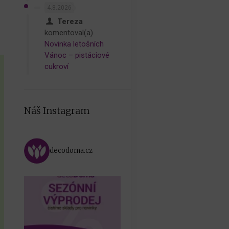
4.8.2026
Tereza
komentoval(a)
Novinka letošních
Vánoc – pistáciové
cukroví
Náš Instagram
decodoma.cz