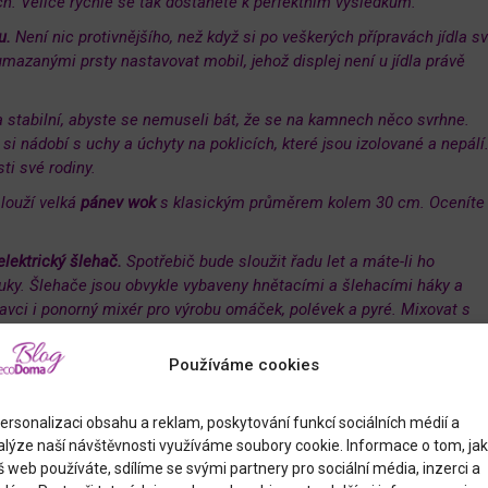
ch. Velice rychle se tak dostanete k perfektním výsledkům.
u.
Není nic protivnějšího, než když si po veškerých přípravách jídla s
umazanými prsty nastavovat mobil, jehož displej není u jídla právě
a stabilní, abyste se nemuseli bát, že se na kamnech něco svrhne.
si nádobí s uchy a úchyty na poklicích, které jsou izolované a nepálí
ti své rodiny.
louží velká
pánev wok
s klasickým průměrem kolem 30 cm. Oceníte 
lektrický šlehač.
Spotřebič bude sloužit řadu let a máte-li ho
ruky. Šlehače jsou obvykle vybaveny hnětacími a šlehacími háky a
tavci i ponorný mixér pro výrobu omáček, polévek a pyré. Mixovat s
kastrolech, takže vám nepřibývá špinavé nádobí.
Používáme cookies
ersonalizaci obsahu a reklam, poskytování funkcí sociálních médií a
alýze naší návštěvnosti využíváme soubory cookie. Informace o tom, jak
 web používáte, sdílíme se svými partnery pro sociální média, inzerci a