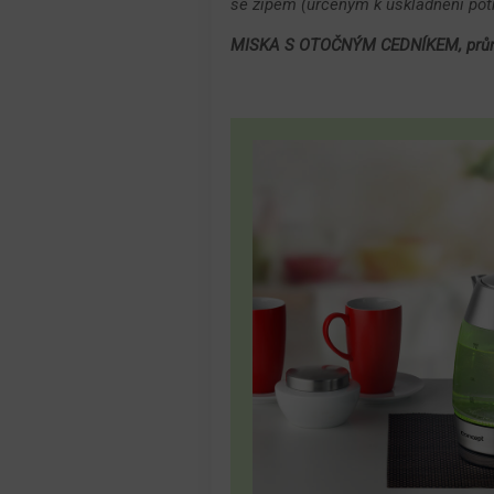
se zipem (určeným k uskladnění potr
MISKA S OTOČNÝM CEDNÍKEM, prů