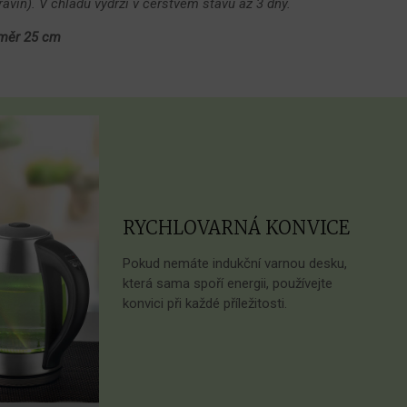
avin). V chladu vydrží v čerstvém stavu až 3 dny.
měr 25 cm
RYCHLOVARNÁ KONVICE
Pokud nemáte indukční varnou desku,
která sama spoří energii, používejte
konvici při každé příležitosti.