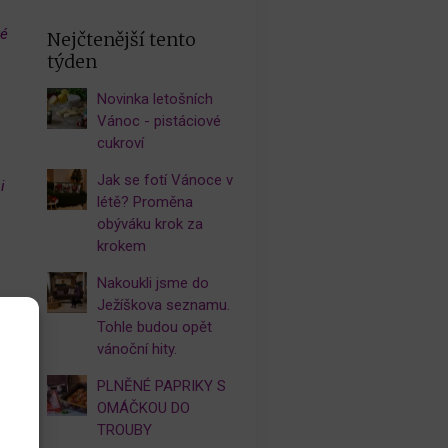
vé
Nejčtenější tento
týden
Novinka letošních
Vánoc - pistáciové
.
cukroví
Jak se fotí Vánoce v
i
létě? Proměna
obýváku krok za
krokem
Nakoukli jsme do
Ježíškova seznamu.
Tohle budou opět
vánoční hity.
PLNĚNÉ PAPRIKY S
OMÁČKOU DO
TROUBY