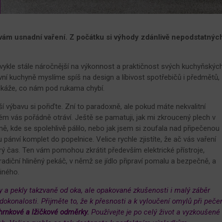
ám usnadní vaření. Z počátku si výhody zdánlivě nepodstatnýc
vykle stále náročnější na výkonnost a praktičnost svých kuchyňskýc
vní kuchyně myslíme spíš na design a líbivost spotřebičů i předmětů,
ukáže, co nám pod rukama chybí.
ší výbavu si pořiďte. Zní to paradoxně, ale pokud máte nekvalitní
ském vás pořádně otráví. Ještě se pamatuji, jak mi zkroucený plech v
ně, kde se spolehlivě pálilo, nebo jak jsem si zoufala nad připečenou
 pánví komplet do popelnice. Velice rychle zjistíte, že ač vás vaření
erý čas. Ten vám pomohou zkrátit především elektrické přístroje,
 tradiční hliněný pekáč, v němž se jídlo připraví pomalu a bezpečně, a
iného.
y a pekly takzvaně od oka, ale opakované zkušenosti i malý záběr
k dokonalosti. Přijměte to, že k přesnosti a k vyloučení omylů při peče
hrnkové a lžičkové odměrky.
Používejte je po celý život a vyzkoušené