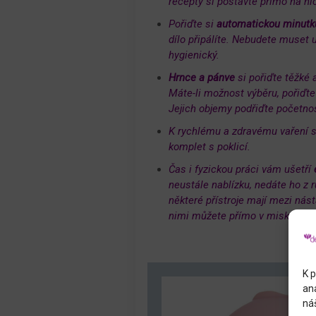
recepty si postavte přímo na ni
Pořiďte si
automatickou minutk
dílo připálíte. Nebudete muset 
hygienický.
Hrnce a pánve
si pořiďte těžké 
Máte-li možnost výběru, pořiďte 
Jejich objemy podřiďte početnos
K rychlému a zdravému vaření s
komplet s poklicí.
Čas i fyzickou práci vám ušetří
e
neustále nablízku, nedáte ho z 
některé přístroje mají mezi nás
nimi můžete přímo v miskách a 
K p
an
náš