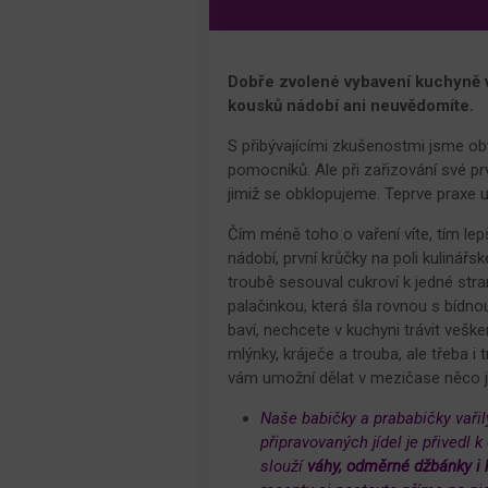
Dobře zvolené vybavení kuchyně v
kousků nádobí ani neuvědomíte.
S přibývajícími zkušenostmi jsme ob
pomocníků. Ale při zařizování své pr
jimiž se obklopujeme. Teprve praxe 
Čím méně toho o vaření víte, tím lep
nádobí, první krůčky na poli kulinář
troubě sesouval cukroví k jedné stra
palačinkou, která šla rovnou s bídnou
baví, nechcete v kuchyni trávit vešk
mlýnky, kráječe a trouba, ale třeba i
vám umožní dělat v mezičase něco j
Naše babičky a prababičky vařil
připravovaných jídel je přivedl 
slouží
váhy, odměrné džbánky i