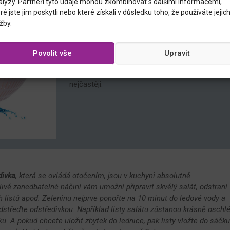
alýzy. Partneři tyto údaje mohou zkombinovat s dalšími informacemi,
ré jste jim poskytli nebo které získali v důsledku toho, že používáte jejic
žby.
CEDNÍKY A ODSTŘEDIVKY
NA SALÁT
Povolit vše
Upravit
V kuchyních jsou zcela nedoceněné,
přitom zelenina by měla být na stole
nejčastěji.
divka
, která se ovládá otočením, jsou v kuchyni absolutně
vě zanedbatelné náčiní vám umožní připravit skvělý salát, odstraní
h listů apod. Zeleninu nejprve ponořte na 10 minut do ledové vody a
dstřeďte odstředivkou. Například listy salátu zůstanou krásně oschl
u. A pokud chcete uložit zbytek do lednice, pak listy vložte do sáčk