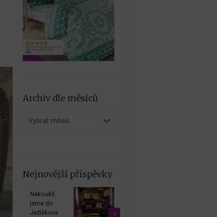
Archiv dle měsíců
Archiv
dle
měsíců
Nejnovější příspěvky
Nakoukli
jsme do
Ježíškova
0