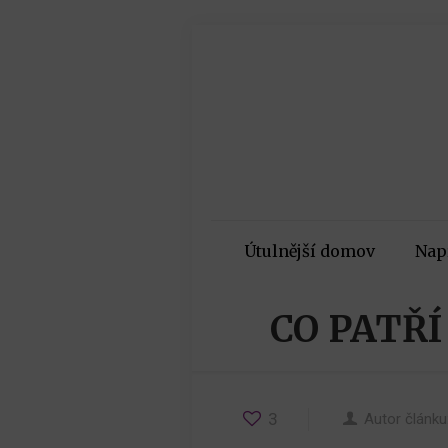
Útulnější domov
Nap
CO PATŘ
3
Autor článku