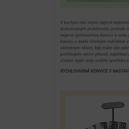
V kuchyni nás nejvíc zajímá nejenom
diskutovaným problémům, protože účty
nejprve rychlovarnou konvici a vodu 
konvici s dobře čitelným měřidlem vod
skleněným tělem, kdy máte vše pěkně
potřebujete velice přesně, například 
získání teplé vody snížíte spotřebu e
RYCHLOVARNÁ KONVICE S NASTAVIT