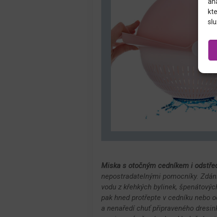
an
kte
slu
Miska s otočným cedníkem i odstře
nepostradatelnými pomocníky. Zdánli
vodu z křehkých bylinek, špenátovýc
pak hned protřepte v cedníku nebo o
a nenaředí chuť připraveného dresink