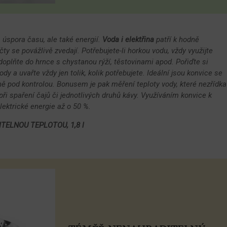
 úspora času, ale také energií.
Voda i elektřina
patří k hodně
 se povážlivě zvedají. Potřebujete-li horkou vodu, vždy využijte
doplňte do hrnce s chystanou rýží, těstovinami apod. Pořiďte si
y a uvařte vždy jen tolik, kolik potřebujete. Ideální jsou konvice se
 pod kontrolou. Bonusem je pak měření teploty vody, které nezřídka
při spaření čajů či jednotlivých druhů kávy. Využíváním konvice k
lektrické energie až o 50 %.
ELNOU TEPLOTOU, 1,8 l