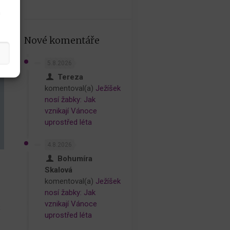
h
Nové komentáře
5.8.2026
Tereza
komentoval(a)
Ježíšek
nosí žabky: Jak
vznikají Vánoce
uprostřed léta
4.8.2026
Bohumíra
Skalová
komentoval(a)
Ježíšek
nosí žabky: Jak
vznikají Vánoce
é
uprostřed léta
u