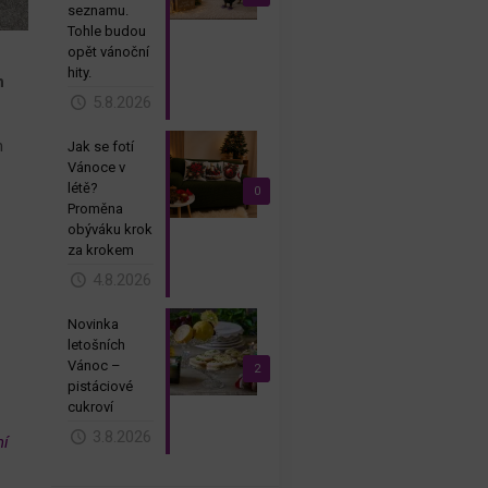
seznamu.
Tohle budou
opět vánoční
hity.
h
5.8.2026
h
Jak se fotí
Vánoce v
létě?
0
Proměna
obýváku krok
za krokem
4.8.2026
Novinka
letošních
Vánoc –
2
pistáciové
cukroví
3.8.2026
ní