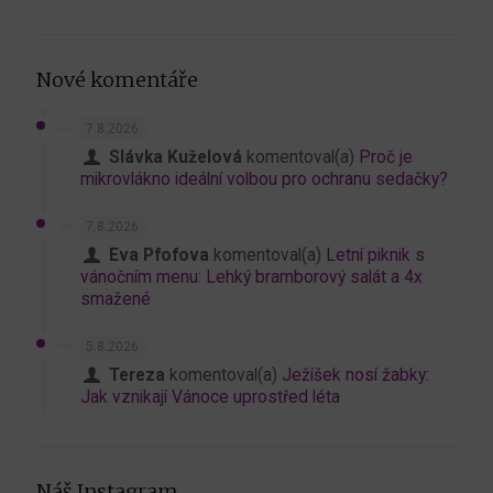
Nové komentáře
7.8.2026
Slávka Kuželová
komentoval(a)
Proč je
mikrovlákno ideální volbou pro ochranu sedačky?
7.8.2026
Eva Pfofova
komentoval(a)
Letní piknik s
vánočním menu: Lehký bramborový salát a 4x
smažené
5.8.2026
Tereza
komentoval(a)
Ježíšek nosí žabky:
Jak vznikají Vánoce uprostřed léta
Náš Instagram