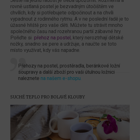
Ještě na jednu radost je třeba upozornit. Rozměrná a
rovně ustlaná postel je bezvadným útočištěm ve
chvílích, kdy si potřebujete odpočinout a na chvíli
vypadnout z rodinného rytmu. A v ne poslední řadě je to
úžasné hřiště pro vaše děti. Můžete tu strávit mnoho
společného času nad rozehranou partií zábavné hry.
Pořiďte si
přehoz na postel
, který neroztrhají dětské
nožky, snadno se pere a udržuje, a naučte se toto
místo využívat, kdy vás napadne.
Přehozy na postel, prostěradla, beránkové ložní
soupravy a další zboží pro vaši útulnou ložnici
naleznete
na našem e-shopu.
SUCHÉ TEPLO PRO BOLAVÉ KLOUBY