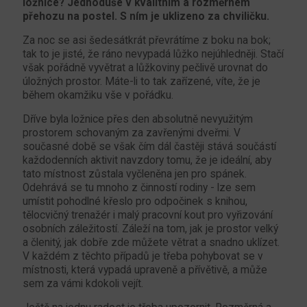
ložnice? Jednoduše v kvalitním a rozměrném
přehozu na postel. S ním je uklizeno za chviličku.
Za noc se asi šedesátkrát převrátíme z boku na bok;
tak to je jisté, že ráno nevypadá lůžko nejúhledněji. Stačí
však pořádně vyvětrat a lůžkoviny pečlivě urovnat do
úložných prostor. Máte-li to tak zařízené, víte, že je
během okamžiku vše v pořádku.
Dříve byla ložnice přes den absolutně nevyužitým
prostorem schovaným za zavřenými dveřmi. V
současné době se však čím dál častěji stává součástí
každodenních aktivit navzdory tomu, že je ideální, aby
tato místnost zůstala vyčleněna jen pro spánek.
Odehrává se tu mnoho z činností rodiny - lze sem
umístit pohodlné křeslo pro odpočinek s knihou,
tělocvičný trenažér i malý pracovní kout pro vyřizování
osobních záležitostí. Záleží na tom, jak je prostor velký
a členitý, jak dobře zde můžete větrat a snadno uklízet.
V každém z těchto případů je třeba pohybovat se v
místnosti, která vypadá upraveně a přívětivě, a může
sem za vámi kdokoli vejít.