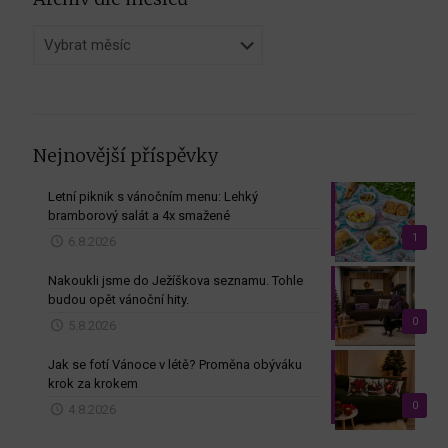
Archiv
dle
měsíců
Nejnovější příspěvky
Letní piknik s vánočním menu: Lehký
bramborový salát a 4x smažené
1
6.8.2026
Nakoukli jsme do Ježíškova seznamu. Tohle
budou opět vánoční hity.
0
5.8.2026
Jak se fotí Vánoce v létě? Proměna obýváku
krok za krokem
0
4.8.2026