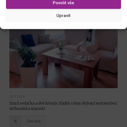
Povolit vše
Upravit
29.7.2026
Stará sedačka a dvě křesla: Slaďte celou obývací sestavu bez
stěhování a starostí
Číst více