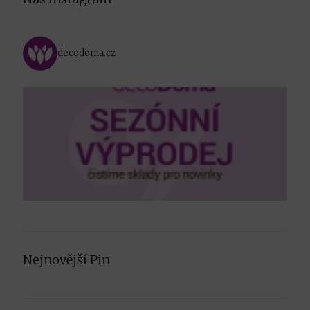
decodoma.cz
Nejnovější Pin