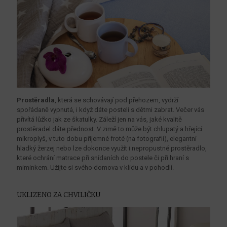
Prostěradla
, která se schovávají pod přehozem, vydrží
spořádaně vypnutá, i když dáte posteli s dětmi zabrat. Večer vás
přivítá lůžko jak ze škatulky. Záleží jen na vás, jaké kvalitě
prostěradel dáte přednost. V zimě to může být chlupatý a hřející
mikroplyš, v tuto dobu příjemné froté (na fotografii), elegantní
hladký žerzej nebo lze dokonce využít i nepropustné prostěradlo,
které ochrání matrace při snídaních do postele či při hraní s
miminkem. Užijte si svého domova v klidu a v pohodlí.
UKLIZENO ZA CHVILIČKU