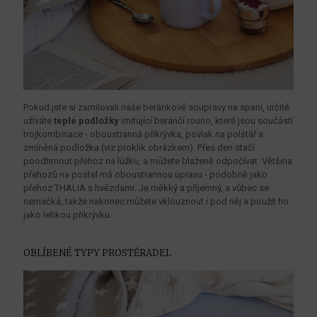
Pokud jste si zamilovali naše beránkové soupravy na spaní, určitě
užíváte
teplé podložky
imitující beránčí rouno, které jsou součástí
trojkombinace - oboustranná přikrývka, povlak na polštář a
zmíněná podložka (viz proklik obrázkem). Přes den stačí
poodhrnout přehoz na lůžku, a můžete blaženě odpočívat. Většina
přehozů na postel má oboustrannou úpravu - podobně jako
přehoz THALIA s hvězdami. Je měkký a příjemný, a vůbec se
nemačká, takže nakonec můžete vklouznout i pod něj a použít ho
jako lehkou přikrývku.
OBLÍBENÉ TYPY PROSTĚRADEL