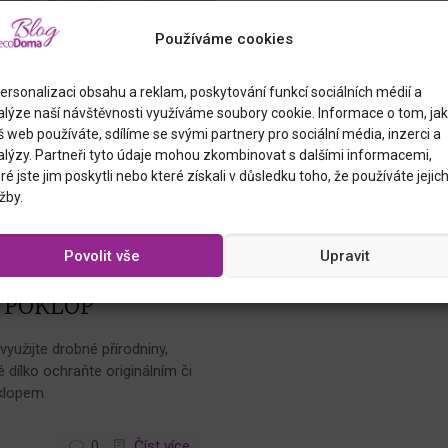
Používáme cookies
ersonalizaci obsahu a reklam, poskytování funkcí sociálních médií a
alýze naší návštěvnosti využíváme soubory cookie. Informace o tom, jak
 web používáte, sdílíme se svými partnery pro sociální média, inzerci a
alýzy. Partneři tyto údaje mohou zkombinovat s dalšími informacemi,
ré jste jim poskytli nebo které získali v důsledku toho, že používáte jejic
žby.
Povolit vše
Upravit
023
 POKLOP
využijte drobné přírodniny,
vé dílko ochraňte originálním či
klopem.
0
Číst více