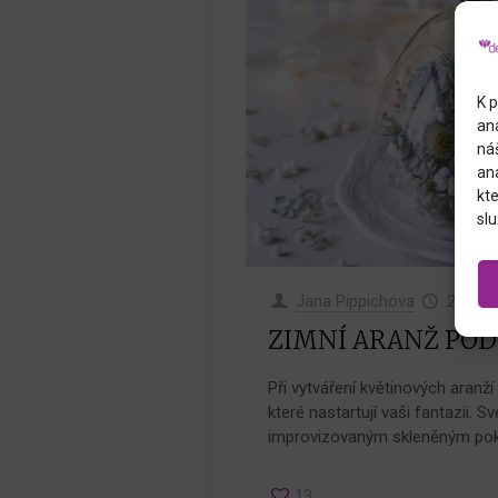
K p
an
náš
an
kte
slu
Jana Pippichova
26.1.2
ZIMNÍ ARANŽ POD
Při vytváření květinových aranží 
které nastartují vaši fantazii. S
improvizovaným skleněným po
13