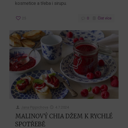
kosmetice a třeba i sirupu.
25
0
Číst více
Jana Pippichova
4.7.2024
MALINOVÝ CHIA DŽEM K RYCHLÉ
SPOTŘEBĚ