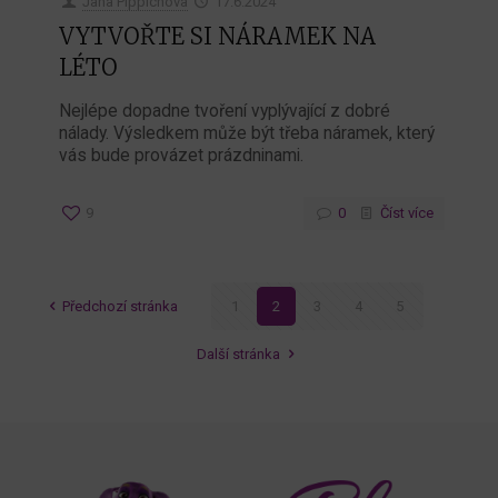
Jana Pippichova
17.6.2024
VYTVOŘTE SI NÁRAMEK NA
LÉTO
Nejlépe dopadne tvoření vyplývající z dobré
nálady. Výsledkem může být třeba náramek, který
vás bude provázet prázdninami.
9
0
Číst více
Předchozí stránka
1
2
3
4
5
Další stránka