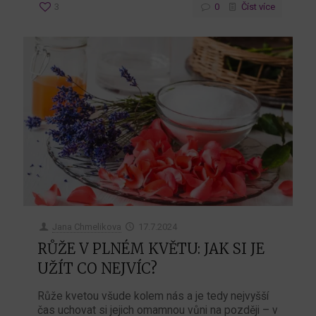
3
0
Číst více
Jana Chmelikova
17.7.2024
RŮŽE V PLNÉM KVĚTU: JAK SI JE
UŽÍT CO NEJVÍC?
Růže kvetou všude kolem nás a je tedy nejvyšší
čas uchovat si jejich omamnou vůni na později – v