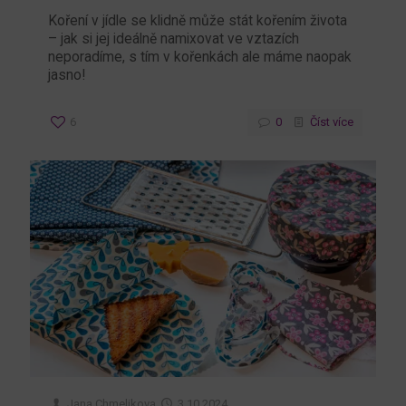
Koření v jídle se klidně může stát kořením života
– jak si jej ideálně namixovat ve vztazích
neporadíme, s tím v kořenkách ale máme naopak
jasno!
6
0
Číst více
Jana Chmelikova
3.10.2024