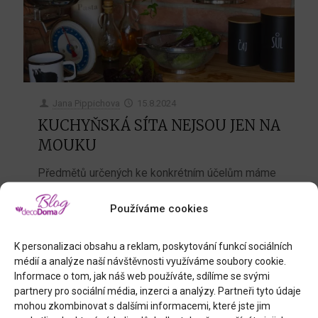
Jana Pippichova
15.8.2024
KUCHYŇSKÁ SÍTA NEJSOU JEN NA
MOUKU
Předmětů určených ke konkrétním účelům máme
obvykle plnou kuchyň. Jak jinak. Ale v okamžicích,
kdy mnohé zahálejí, lze jim přiřadit nové funkce.
Používáme cookies
5
0
Číst více
K personalizaci obsahu a reklam, poskytování funkcí sociálních
médií a analýze naší návštěvnosti využíváme soubory cookie.
Informace o tom, jak náš web používáte, sdílíme se svými
partnery pro sociální média, inzerci a analýzy. Partneři tyto údaje
mohou zkombinovat s dalšími informacemi, které jste jim