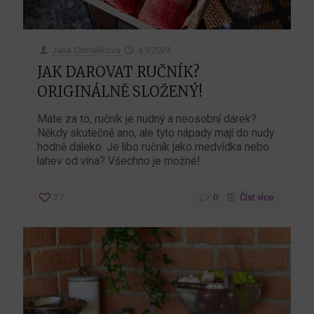
Jana Chmelikova
4.9.2024
JAK DAROVAT RUČNÍK?
ORIGINÁLNĚ SLOŽENÝ!
Máte za to, ručník je nudný a neosobní dárek?
Někdy skutečně ano, ale tyto nápady mají do nudy
hodně daleko. Je libo ručník jako medvídka nebo
lahev od vína? Všechno je možné!
27
0
Číst více