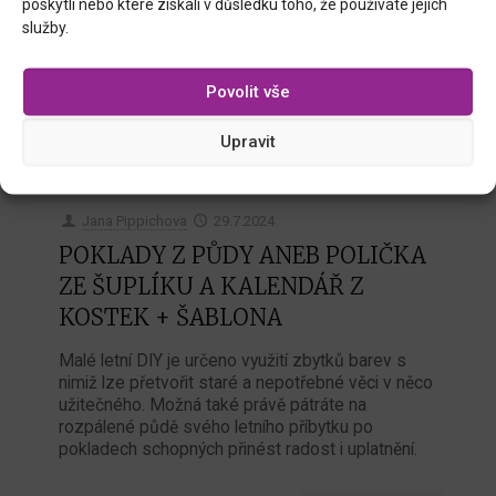
poskytli nebo které získali v důsledku toho, že používáte jejich
služby.
Povolit vše
Upravit
Jana Pippichova
29.7.2024
POKLADY Z PŮDY ANEB POLIČKA
ZE ŠUPLÍKU A KALENDÁŘ Z
KOSTEK + ŠABLONA
Malé letní DIY je určeno využití zbytků barev s
nimiž lze přetvořit staré a nepotřebné věci v něco
užitečného. Možná také právě pátráte na
rozpálené půdě svého letního příbytku po
pokladech schopných přinést radost i uplatnění.